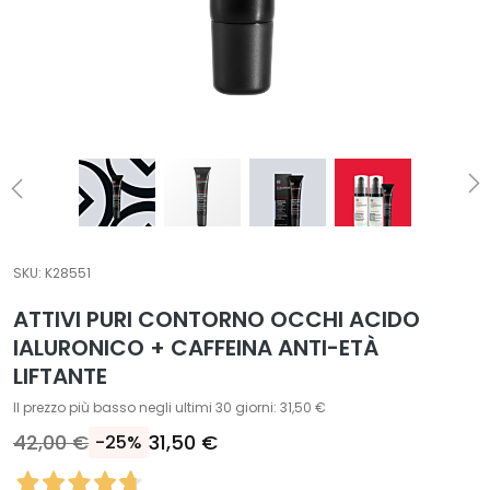
T
r
a
t
t
a
m
e
n
t
SKU:
K28551
i
s
ATTIVI PURI CONTORNO OCCHI ACIDO
p
IALURONICO + CAFFEINA ANTI-ETÀ
e
LIFTANTE
c
Il prezzo più basso negli ultimi 30 giorni: 31,50 €
i
f
42,00 €
31,50 €
-25%
i