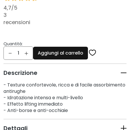
c
i
4,7
/5
3
D
recensioni
e
t
e
Quantità:
r
Quantità
g
Aggiungi al carrello
e
n
t
Descrizione
i
e
- Texture confortevole, ricca e di facile assorbimento
antirughe
s
- Idratazione intensa e multi-livello
t
- Effetto lifting immediato
r
- Anti-borse e anti-occhiaie
u
c
c
Dettagli