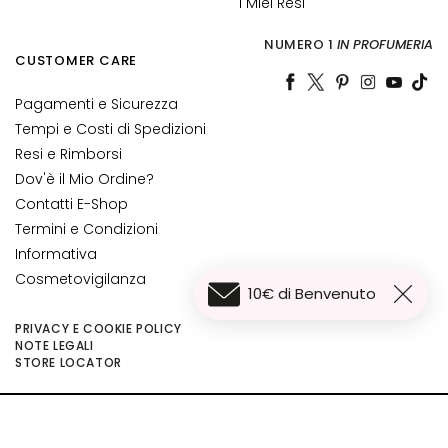
I Miei Resi
L
i
NUMERO 1
IN PROFUMERIA
f
CUSTOMER CARE
t
i
Pagamenti e Sicurezza
n
Tempi e Costi di Spedizioni
g
Resi e Rimborsi
Dov'è il Mio Ordine?
L
u
Contatti E-Shop
m
Termini e Condizioni
i
Informativa
n
Cosmetovigilanza
10€ di Benvenuto
o
s
PRIVACY E COOKIE POLICY
i
NOTE LEGALI
42,00 €
Aggiungi al carrello
STORE LOCATOR
t
31,50 €
à
©2026 Collistar S.p.A. con Socio Unico, via G.B. Pirelli, 19 - 20124 Milano - Italy
A
- Capitale Sociale euro 1.050.000,00 interamente versato - C.F. - R.I. Milano -