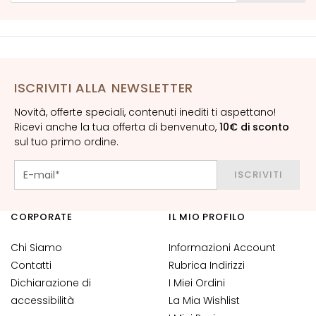
n
t
i
-
e
ISCRIVITI ALLA NEWSLETTER
t
à
Novità, offerte speciali, contenuti inediti ti aspettano!
Ricevi anche la tua offerta di benvenuto,
10€ di sconto
I
sul tuo primo ordine.
d
r
ISCRIVITI
a
t
a
CORPORATE
IL MIO PROFILO
z
i
Chi Siamo
Informazioni Account
o
Contatti
Rubrica Indirizzi
n
Dichiarazione di
I Miei Ordini
e
accessibilità
La Mia Wishlist