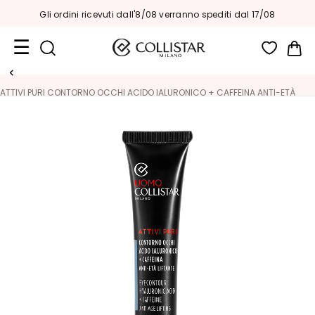
Gli ordini ricevuti dall'8/08 verranno spediti dal 17/08
Car
Formati
ATTIVI PURI CONTORNO OCCHI ACIDO IALURONICO + CAFFEINA ANTI-ETÀ
Viaggio
LIFTANTE
Novità
Viso
C
A
T
E
G
O
R
I
A