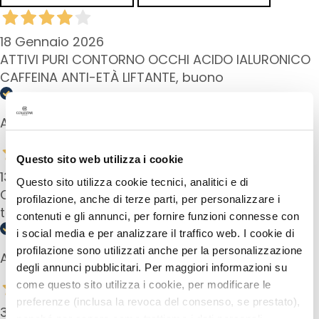
i
a
n
18 Gennaio 2026
t
ATTIVI PURI CONTORNO OCCHI ACIDO IALURONICO
i
CAFFEINA ANTI-ETÀ LIFTANTE, buono
S
i
Acquirente verificato
e
r
Questo sito web utilizza i cookie
i
13 Luglio 2024
e
Questo sito utilizza cookie tecnici, analitici e di
Ottimo dopo i weekend più impegnativi per
A
profilazione, anche di terze parti, per personalizzare i
tornare al lavoro al meglio
t
contenuti e gli annunci, per fornire funzioni connesse con
t
i social media e per analizzare il traffico web. I cookie di
i
profilazione sono utilizzati anche per la personalizzazione
Acquirente verificato
v
degli annunci pubblicitari. Per maggiori informazioni su
i
come questo sito utilizza i cookie, per modificare le
i
preferenze (inclusa la revoca del consenso, se prestato),
30 Novembre 2023
n
nonché per sapere come trattiamo i dati personali –