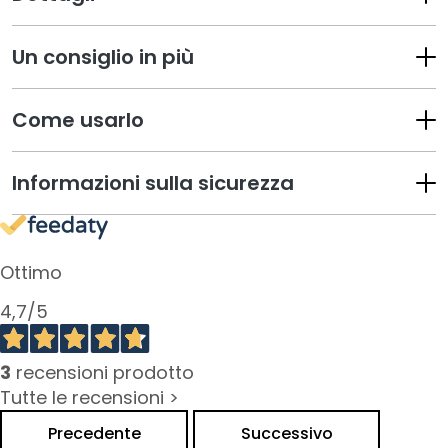
a
n
t
Un consiglio in più
i
M
Come usarlo
a
s
Informazioni sulla sicurezza
c
h
e
r
Ottimo
e
e
4,7
/5
d
E
s
3
recensioni prodotto
f
Tutte le recensioni >
o
Precedente
Successivo
l