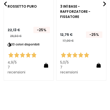
o
ROSSETTO PURO
3 IN1 BASE -
r
RAFFORZATORE -
n
FISSATORE
o
o
22,13 €
-25%
c
12,75 €
-25%
c
29,50 €
17,00 €
h
20 colori disponibili
i
e
l
4,9
/5
5,0
/5
a
iungi al carrello
Aggiungi al carrello
Aggiun
7
7
b
recensioni
recensioni
b
r
a
E
S
I