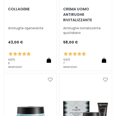
T
COLLAGENE
CREMA UOMO
ANTIRUGHE
r
RIVITALIZZANTE
a
t
Antirughe rigenerante
Antirughe rivitalizzante
t
quotidiano
a
43,00 €
58,00 €
m
e
n
4,8
/5
4,9
/5
t
5
7
recensioni
recensioni
i
s
p
Aggiungi
Aggiu
e
alla
alla
c
lista
lista
desideri
deside
i
f
i