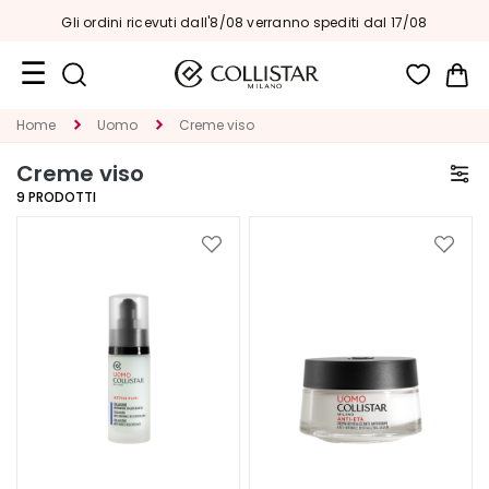
Gli ordini ricevuti dall'8/08 verranno spediti dal 17/08
Car
Formati
Home
Uomo
Creme viso
Viaggio
Creme viso
Novità
9
PRODOTTI
Viso
Aggiungi
Aggiu
alla
alla
C
lista
lista
A
desideri
deside
T
E
G
O
R
I
A