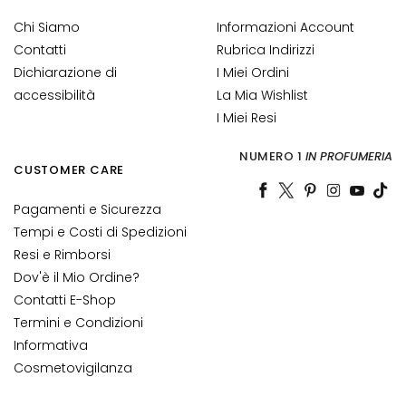
n
Chi Siamo
Informazioni Account
t
i
Contatti
Rubrica Indirizzi
-
Dichiarazione di
I Miei Ordini
e
accessibilità
La Mia Wishlist
t
I Miei Resi
à
NUMERO 1
IN PROFUMERIA
I
CUSTOMER CARE
d
r
Pagamenti e Sicurezza
a
Tempi e Costi di Spedizioni
t
Resi e Rimborsi
a
Dov'è il Mio Ordine?
z
Contatti E-Shop
i
Termini e Condizioni
o
Informativa
n
Cosmetovigilanza
e