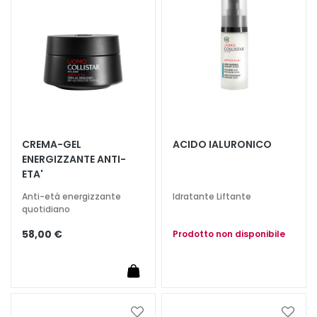
a
desideri
deside
n
t
i
M
a
s
c
h
CREMA-GEL
ACIDO IALURONICO
ENERGIZZANTE ANTI-
e
ETA'
r
e
Anti-età energizzante
Idratante Liftante
e
quotidiano
d
58,00 €
Prodotto non disponibile
E
s
f
o
l