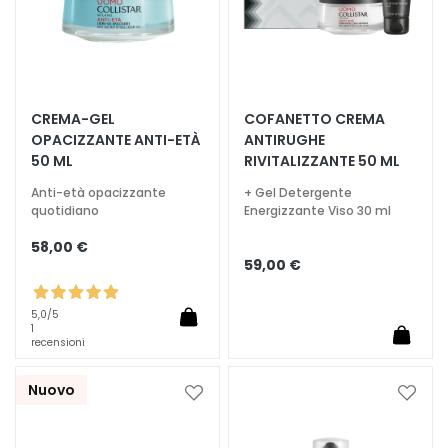
c
i
D
e
t
CREMA-GEL
COFANETTO CREMA
e
OPACIZZANTE ANTI-ETÀ
ANTIRUGHE
r
50 ML
RIVITALIZZANTE 50 ML
g
Anti-età opacizzante
+ Gel Detergente
e
quotidiano
Energizzante Viso 30 ml
n
t
58,00 €
59,00 €
i
e
s
5,0
/5
1
t
recensioni
r
u
Nuovo
Aggiungi
Aggiu
c
alla
alla
c
lista
lista