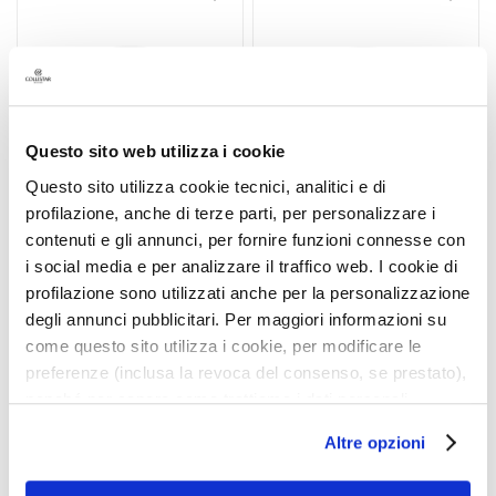
Aggiungi
Aggiu
i
alla
alla
a
lista
lista
n
desideri
deside
t
i
S
Questo sito web utilizza i cookie
i
Questo sito utilizza cookie tecnici, analitici e di
e
profilazione, anche di terze parti, per personalizzare i
r
contenuti e gli annunci, per fornire funzioni connesse con
i
i social media e per analizzare il traffico web. I cookie di
IDRATANTE PROTETTIVO
IDRATANTE FRESCHEZZA
e
profilazione sono utilizzati anche per la personalizzazione
QUOTIDIANO
TOTALE
A
degli annunci pubblicitari. Per maggiori informazioni su
t
come questo sito utilizza i cookie, per modificare le
t
Crema viso e occhi 24h
Crema-gel viso e occhi 24h
preferenze (inclusa la revoca del consenso, se prestato),
i
nonché per sapere come trattiamo i dati personali –
v
45,00 €
45,00 €
anche raccolti tramite cookie – può consultare
i
Altre opzioni
l’informativa cookie completa e l’informativa privacy
i
disponibili
qui
. Le ricordiamo che, qualora clicchi su
n