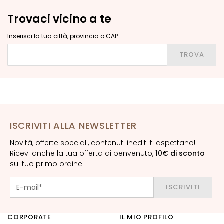
G
Trovaci vicino a te
E
N
Inserisci la tua città, provincia o CAP
Z
Inserisci la tua città, provincia o CAP
A
TROVA
G
o
c
c
e
ISCRIVITI ALLA NEWSLETTER
M
a
Novità, offerte speciali, contenuti inediti ti aspettano!
g
Ricevi anche la tua offerta di benvenuto,
10€ di sconto
i
sul tuo primo ordine.
c
h
ISCRIVITI
e
A
CORPORATE
IL MIO PROFILO