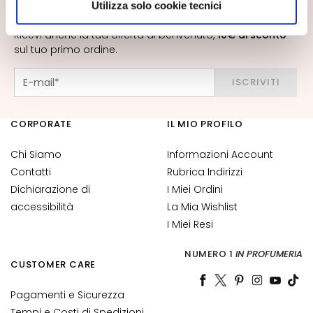
a
Utilizza solo cookie tecnici
autorizzare.
n
Novità, offerte speciali, contenuti inediti ti aspettano!
t
Ricevi anche la tua offerta di benvenuto,
10€ di sconto
sul tuo primo ordine.
i
M
ISCRIVITI
a
s
CORPORATE
IL MIO PROFILO
c
h
Chi Siamo
Informazioni Account
e
Contatti
Rubrica Indirizzi
r
Dichiarazione di
I Miei Ordini
e
e
accessibilità
La Mia Wishlist
d
I Miei Resi
E
s
NUMERO 1
IN PROFUMERIA
CUSTOMER CARE
f
o
Pagamenti e Sicurezza
l
Tempi e Costi di Spedizioni