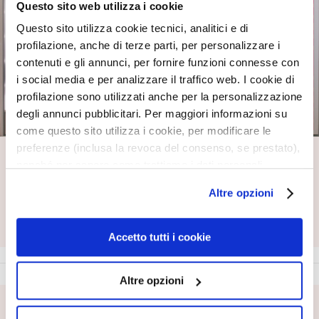
c
Questo sito web utilizza i cookie
i
Questo sito utilizza cookie tecnici, analitici e di
D
profilazione, anche di terze parti, per personalizzare i
e
contenuti e gli annunci, per fornire funzioni connesse con
t
i social media e per analizzare il traffico web. I cookie di
e
profilazione sono utilizzati anche per la personalizzazione
r
degli annunci pubblicitari. Per maggiori informazioni su
g
come questo sito utilizza i cookie, per modificare le
e
preferenze (inclusa la revoca del consenso, se prestato),
n
Trovaci vicino a te
nonché per sapere come trattiamo i dati personali –
t
anche raccolti tramite cookie – può consultare
Inserisci la tua città, provincia o CAP
i
Altre opzioni
l’informativa cookie completa e l’informativa privacy
Inserisci la tua città, provincia o CAP
e
TROVA
disponibili
qui
. Le ricordiamo che, qualora clicchi su
s
“Utilizza solo i cookie necessari”, non sarà installato
Accetto tutti i cookie
t
alcun cookie o altro strumento di tracciamento diverso da
r
quelli tecnici. Cliccando su “Accetto tutti i cookie”,
u
Altre opzioni
presterà il consenso all’installazione di tutti i cookie
c
utilizzati dal sito. Cliccando su "Altre opzioni", potrà
c
ISCRIVITI ALLA NEWSLETTER
scegliere, in modo più granulare, quali cookie