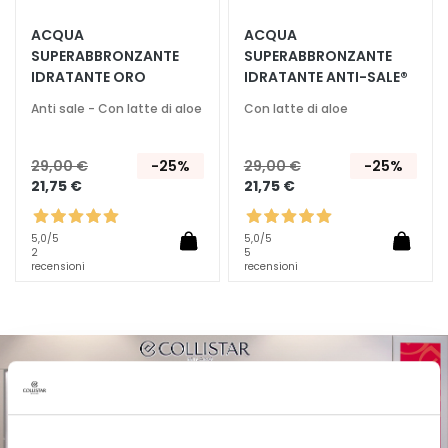
T
ACQUA
ACQUA
SUPERABBRONZANTE
SUPERABBRONZANTE
r
IDRATANTE ORO
IDRATANTE ANTI-SALE®
a
t
Anti sale - Con latte di aloe
Con latte di aloe
t
a
29,00 €
-25%
29,00 €
-25%
m
21,75 €
21,75 €
e
n
t
5,0
/5
5,0
/5
2
5
i
recensioni
recensioni
s
p
e
c
i
f
i