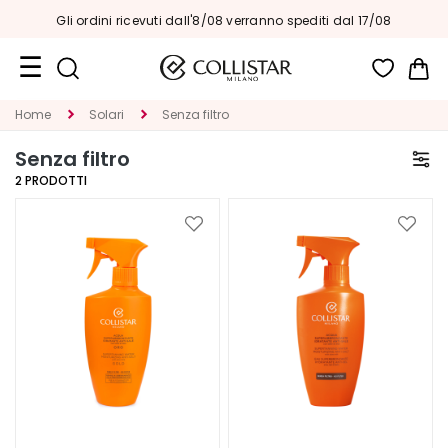
Gli ordini ricevuti dall'8/08 verranno spediti dal 17/08
Car
Formati
Home
Solari
Senza filtro
Viaggio
Senza filtro
Novità
2
PRODOTTI
Viso
Aggiungi
Aggiu
alla
alla
C
lista
lista
A
desideri
deside
T
E
G
O
R
I
A