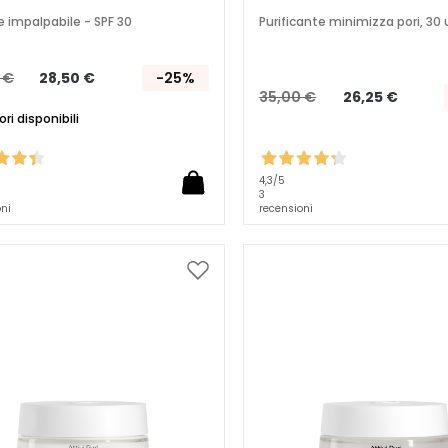
e impalpabile - SPF 30
Purificante minimizza pori, 30 u
 €
28,50 €
-25%
35,00 €
26,25 €
ori disponibili
4,3
/5
3
oni
recensioni
Aggiungi
alla
lista
desideri