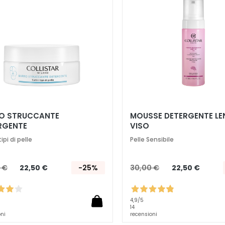
desideri
O STRUCCANTE
MOUSSE DETERGENTE LE
RGENTE
VISO
tipi di pelle
Pelle Sensibile
 €
22,50 €
-25%
30,00 €
22,50 €
4,9
/5
14
oni
recensioni