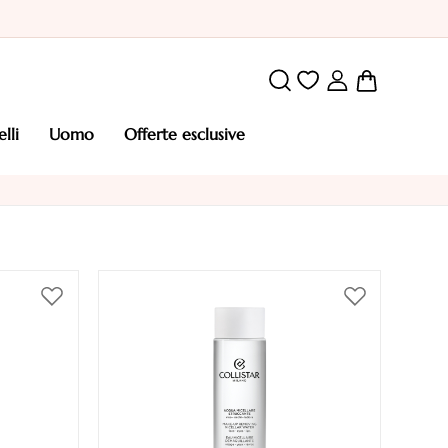
Carrello
elli
uomo
offerte esclusive
Aggiungi
Aggiungi
alla
alla
lista
lista
desideri
desideri