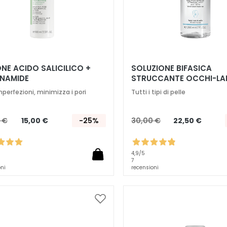
NE ACIDO SALICILICO +
SOLUZIONE BIFASICA
INAMIDE
STRUCCANTE OCCHI-LA
perfezioni, minimizza i pori
Tutti i tipi di pelle
 €
15,00 €
-25%
30,00 €
22,50 €
4,9
/5
7
oni
recensioni
Aggiungi
alla
lista