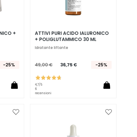
NICO +
ATTIVI PURI ACIDO IALURONICO
+ POLIGLUTAMMICO 30 ML
Idratante liftante
-25%
49,00 €
36,75 €
-25%
4,7
/5
6
recensioni
Aggiungi
Aggiungi
alla
alla
lista
lista
desideri
desideri