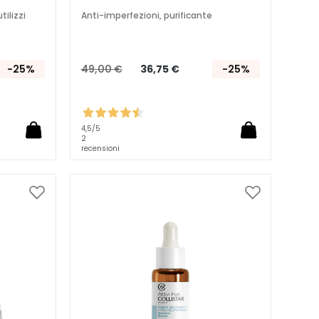
tilizzi
Anti-imperfezioni, purificante
-25%
49,00 €
36,75 €
-25%
4,5
/5
2
recensioni
Aggiungi
Aggiungi
alla
alla
lista
lista
desideri
desideri