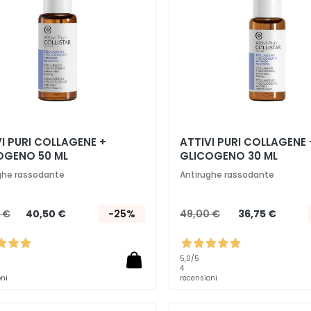
I PURI COLLAGENE +
ATTIVI PURI COLLAGENE 
OGENO 50 ML
GLICOGENO 30 ML
ghe rassodante
Antirughe rassodante
 €
40,50 €
-25%
49,00 €
36,75 €
5,0
/5
4
oni
recensioni