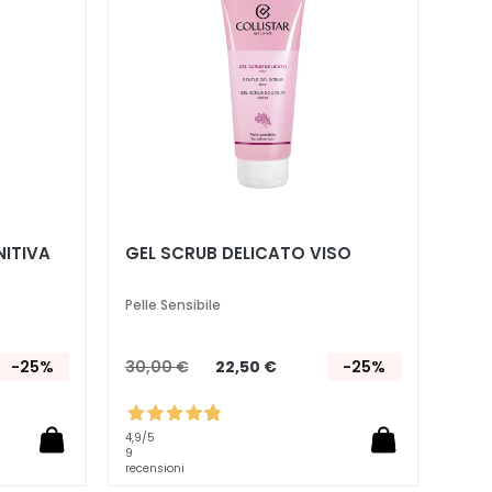
desideri
desideri
NITIVA
GEL SCRUB DELICATO VISO
Pelle Sensibile
-25%
30,00 €
22,50 €
-25%
4,9
/5
9
recensioni