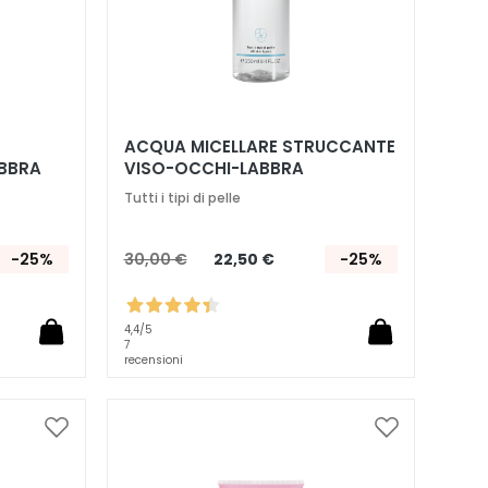
ACQUA MICELLARE STRUCCANTE
BBRA
VISO-OCCHI-LABBRA
Tutti i tipi di pelle
-25%
30,00 €
22,50 €
-25%
4,4
/5
7
recensioni
Aggiungi
Aggiungi
alla
alla
lista
lista