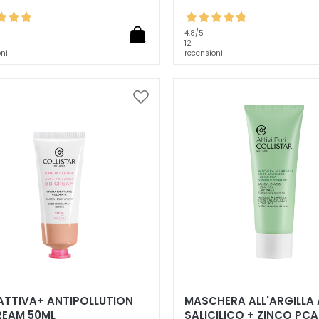
4,8
/5
12
oni
recensioni
Aggiungi
alla
lista
desideri
ATTIVA+ ANTIPOLLUTION
MASCHERA ALL'ARGILLA
REAM 50ML
SALICILICO + ZINCO PCA