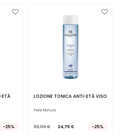
Aggiungi
Aggiungi
alla
alla
lista
lista
desideri
desideri
-ETÀ
LOZIONE TONICA ANTI-ETÀ VISO
Pelle Matura
-25%
33,00 €
24,75 €
-25%