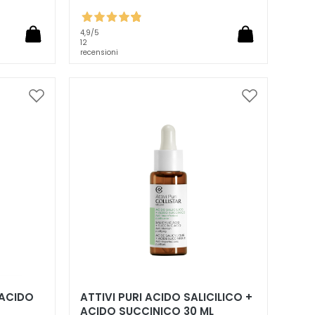
4,9
/5
12
recensioni
Aggiungi
Aggiungi
alla
alla
lista
lista
desideri
desideri
 ACIDO
ATTIVI PURI ACIDO SALICILICO +
ACIDO SUCCINICO 30 ML