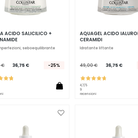
A ACIDO SALICILICO +
AQUAGEL ACIDO IALURO
INAMIDE
CERAMIDI
mperfezioni, seboequilibrante
Idratante liftante
 €
36,75 €
-25%
49,00 €
36,75 €
4,7
/5
9
oni
recensioni
Aggiungi
alla
lista
desideri