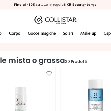
Fino al -30%
su tutto!
|
In regalo il
Kit Beauty-to-go
so
corpo
gocce magiche
solari
make up
cap
lle mista o grassa
20
Prodotti
Aggiungi
alla
lista
desideri