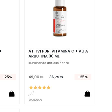
+
ATTIVI PURI VITAMINA C + ALFA-
ARBUTINA 30 ML
Illuminante antiossidante
-25%
49,00 €
36,75 €
-25%
5,0
/5
1
recensioni