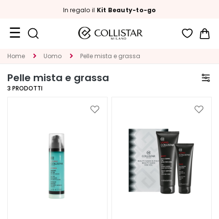
In regalo il
Kit Beauty-to-go
Car
Formati
Home
Uomo
Pelle mista e grassa
Viaggio
Pelle mista e grassa
Novità
3
PRODOTTI
Viso
Aggiungi
Aggiu
alla
alla
C
lista
lista
A
desideri
deside
T
E
G
O
R
I
A