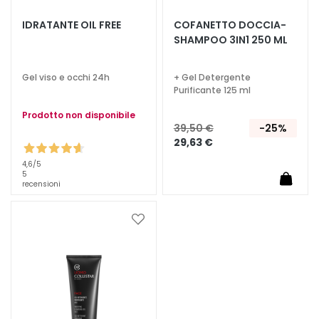
T
IDRATANTE OIL FREE
COFANETTO DOCCIA-
SHAMPOO 3IN1 250 ML
r
a
t
Gel viso e occhi 24h
+ Gel Detergente
t
Purificante 125 ml
a
Prodotto non disponibile
m
39,50 €
-25%
e
29,63 €
n
4,6
/5
t
5
recensioni
i
s
p
Aggiungi
e
alla
c
lista
desideri
i
f
i