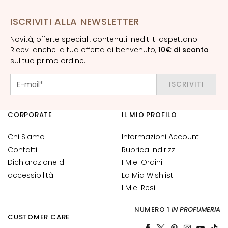
i
a
ISCRIVITI ALLA NEWSLETTER
n
t
Novità, offerte speciali, contenuti inediti ti aspettano!
Ricevi anche la tua offerta di benvenuto,
10€ di sconto
i
sul tuo primo ordine.
S
i
ISCRIVITI
e
r
CORPORATE
IL MIO PROFILO
i
e
Chi Siamo
Informazioni Account
A
Contatti
Rubrica Indirizzi
t
Dichiarazione di
I Miei Ordini
t
accessibilità
La Mia Wishlist
i
v
I Miei Resi
i
NUMERO 1
IN PROFUMERIA
i
CUSTOMER CARE
n