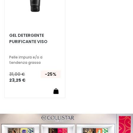
c
i
D
e
t
GEL DETERGENTE
e
PURIFICANTE VISO
r
g
Pelle impura e/o a
e
tendenza grassa
n
t
31,00 €
-25%
i
23,25 €
e
s
t
r
u
c
c