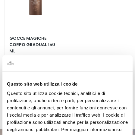
c
i
D
e
t
GOCCE MAGICHE
e
CORPO GRADUAL 150
r
ML
g
e
Effetto graduale naturale
n
t
43,00 €
-25%
i
32,25 €
Questo sito web utilizza i cookie
e
Questo sito utilizza cookie tecnici, analitici e di
s
5,0
/5
profilazione, anche di terze parti, per personalizzare i
t
3
contenuti e gli annunci, per fornire funzioni connesse con
r
recensioni
u
i social media e per analizzare il traffico web. I cookie di
c
profilazione sono utilizzati anche per la personalizzazione
c
degli annunci pubblicitari. Per maggiori informazioni su