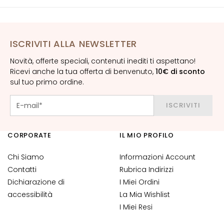
i
a
n
t
ISCRIVITI ALLA NEWSLETTER
i
Novità, offerte speciali, contenuti inediti ti aspettano!
S
Ricevi anche la tua offerta di benvenuto,
10€ di sconto
i
sul tuo primo ordine.
e
r
ISCRIVITI
i
e
CORPORATE
IL MIO PROFILO
A
t
Chi Siamo
Informazioni Account
t
Contatti
Rubrica Indirizzi
i
Dichiarazione di
I Miei Ordini
v
accessibilità
La Mia Wishlist
i
i
I Miei Resi
n