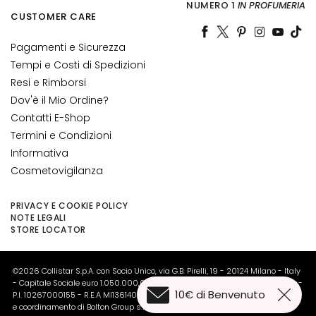
NUMERO 1
IN PROFUMERIA
G
CUSTOMER CARE
o
c
Pagamenti e Sicurezza
c
Tempi e Costi di Spedizioni
e
Resi e Rimborsi
C
Dov'è il Mio Ordine?
r
Contatti E-Shop
e
Termini e Condizioni
m
Informativa
e
Cosmetovigilanza
V
i
PRIVACY E COOKIE POLICY
s
NOTE LEGALI
o
STORE LOCATOR
C
©2026 Collistar S.p.A. con Socio Unico, via G.B. Pirelli, 19 - 20124 Milano - Italy
o
- Capitale Sociale euro 1.050.000,00 interamente versato - C.F. - R.I. Milano -
n
10€ di Benvenuto
P.I. 10267000155 - R.E.A MI1361408 - Società soggetta all'attività di direzione
t
e coordinamento di Bolton Group s.r.l.