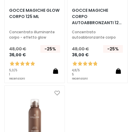
T
GOCCE MAGICHE GLOW
GOCCE MAGICHE
CORPO 125 ML
CORPO
r
AUTOABBRONZANTI 125
a
ML
t
Concentrato illuminante
Concentrato
t
corpo - effetto glow
autoabbronzante corpo
a
48,00 €
-25%
48,00 €
-25%
m
36,00 €
36,00 €
e
n
t
5,0
/5
4,8
/5
1
5
i
recensioni
recensioni
s
p
Aggiungi
e
alla
c
lista
i
desideri
f
i