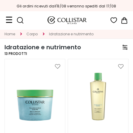
ordini
|
Sped
Gli ordini ricevuti dall'8/08 verranno spediti dal 17/08
Car
Formati
Home
Corpo
Idratazione e nutrimento
Viaggio
Idratazione e nutrimento
Novità
13
PRODOTTI
Viso
Aggiungi
Aggiu
alla
alla
C
lista
lista
A
desideri
deside
T
E
G
O
R
I
A