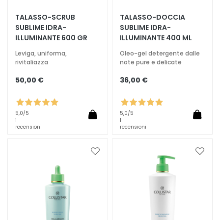
T
TALASSO-SCRUB
TALASSO-DOCCIA
SUBLIME IDRA-
SUBLIME IDRA-
r
ILLUMINANTE 600 GR
ILLUMINANTE 400 ML
a
t
Leviga, uniforma,
Oleo-gel detergente dalle
t
rivitaliazza
note pure e delicate
a
50,00 €
36,00 €
m
e
n
5,0
/5
5,0
/5
t
1
1
recensioni
recensioni
i
s
p
Aggiungi
Aggiu
e
alla
alla
c
lista
lista
desideri
deside
i
f
i