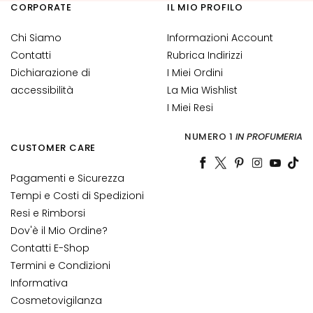
c
CORPORATE
IL MIO PROFILO
i
d
Chi Siamo
Informazioni Account
o
Contatti
Rubrica Indirizzi
i
Dichiarazione di
I Miei Ordini
a
accessibilità
La Mia Wishlist
l
I Miei Resi
u
r
NUMERO 1
IN PROFUMERIA
o
CUSTOMER CARE
n
i
Pagamenti e Sicurezza
c
Tempi e Costi di Spedizioni
o
Resi e Rimborsi
Dov'è il Mio Ordine?
P
Contatti E-Shop
r
Termini e Condizioni
o
Informativa
t
e
Cosmetovigilanza