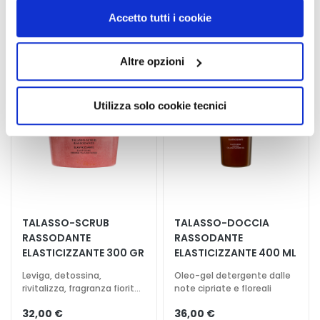
o
“Utilizza solo i cookie necessari”, non sarà installato
Accetto tutti i cookie
r
alcun cookie o altro strumento di tracciamento diverso da
n
Aggiungi
Aggiu
quelli tecnici. Cliccando su “Accetto tutti i cookie”,
o
alla
alla
Altre opzioni
presterà il consenso all’installazione di tutti i cookie
o
lista
lista
utilizzati dal sito. Cliccando su "Altre opzioni", potrà
desideri
deside
c
scegliere, in modo più granulare, quali cookie
c
Utilizza solo cookie tecnici
autorizzare.
h
i
e
l
a
b
b
TALASSO-SCRUB
TALASSO-DOCCIA
r
RASSODANTE
RASSODANTE
a
ELASTICIZZANTE 300 GR
ELASTICIZZANTE 400 ML
Leviga, detossina,
Oleo-gel detergente dalle
E
rivitalizza, fragranza fiorita,
note cipriate e floreali
S
fruttata
I
32,00 €
36,00 €