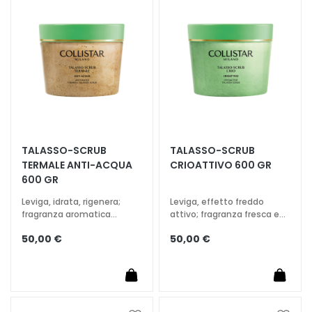
lista
lista
i
desideri
deside
a
n
t
i
S
i
e
r
TALASSO-SCRUB
TALASSO-SCRUB
i
TERMALE ANTI-ACQUA
CRIOATTIVO 600 GR
e
600 GR
A
Leviga, idrata, rigenera;
Leviga, effetto freddo
t
fragranza aromatica
attivo; fragranza fresca ed
t
avvolgente
energizzante
50,00 €
50,00 €
i
v
i
i
n