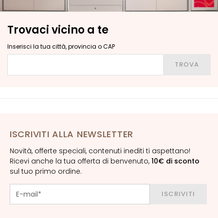
L
i
f
Trovaci vicino a te
t
i
Inserisci la tua città, provincia o CAP
n
Inserisci la tua città, provincia o CAP
TROVA
g
L
u
m
i
n
ISCRIVITI ALLA NEWSLETTER
o
Novità, offerte speciali, contenuti inediti ti aspettano!
s
Ricevi anche la tua offerta di benvenuto,
10€ di sconto
i
sul tuo primo ordine.
t
à
ISCRIVITI
A