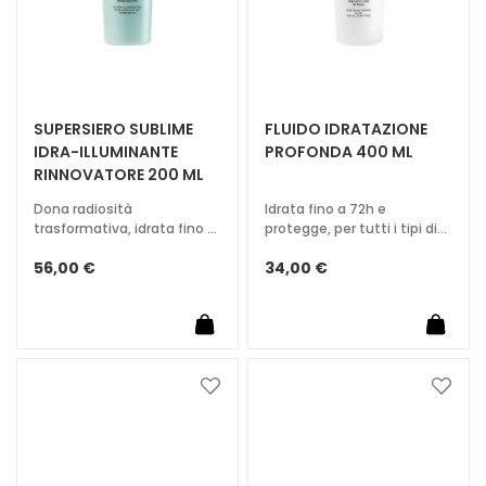
c
i
D
e
t
SUPERSIERO SUBLIME
FLUIDO IDRATAZIONE
e
IDRA-ILLUMINANTE
PROFONDA 400 ML
r
RINNOVATORE 200 ML
g
Dona radiosità
Idrata fino a 72h e
e
trasformativa, idrata fino a
protegge, per tutti i tipi di
n
72h
pelle
t
56,00 €
34,00 €
i
e
s
t
r
Aggiungi
Aggiu
u
alla
alla
lista
lista
c
desideri
deside
c