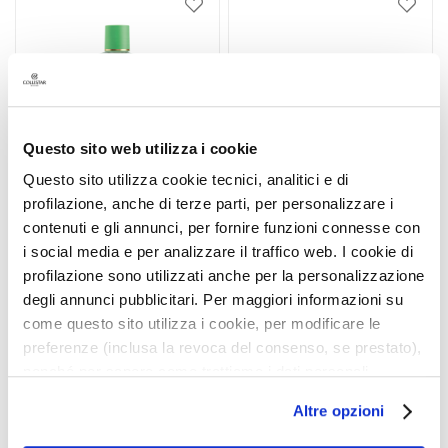
G
Aggiungi
Aggiu
alla
alla
o
lista
lista
c
desideri
deside
c
e
C
Questo sito web utilizza i cookie
r
Questo sito utilizza cookie tecnici, analitici e di
e
profilazione, anche di terze parti, per personalizzare i
m
contenuti e gli annunci, per fornire funzioni connesse con
e
i social media e per analizzare il traffico web. I cookie di
V
TALASSO-DOCCIA
TALASSO-SCRUB
profilazione sono utilizzati anche per la personalizzazione
i
TERMALE ANTI-ACQUA
RASSODANTE
degli annunci pubblicitari. Per maggiori informazioni su
s
400 ML
ELASTICIZZANTE 600 GR
come questo sito utilizza i cookie, per modificare le
o
Oleo-gel detergente
Leviga, detossina,
preferenze (inclusa la revoca del consenso, se prestato),
aromatico e avvolgente
rivitalizza, fragranza fiorita,
C
nonché per sapere come trattiamo i dati personali –
fruttata
o
36,00 €
50,00 €
anche raccolti tramite cookie – può consultare
n
Altre opzioni
l’informativa cookie completa e l’informativa privacy
t
disponibili
qui
. Le ricordiamo che, qualora clicchi su