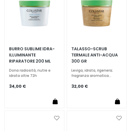
a
n
t
i
M
a
s
BURRO SUBLIME IDRA-
TALASSO-SCRUB
c
ILLUMINANTE
TERMALE ANTI-ACQUA
h
RIPARATORE 200 ML
300 GR
e
Dona radiosità, nutre e
Leviga, idrata, rigenera;
r
idrata oltre 72h
fragranza aromatica
e
avvolgente
e
34,00 €
32,00 €
d
E
s
f
o
Aggiungi
Aggiu
l
alla
alla