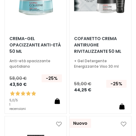
c
i
D
e
t
CREMA-GEL
COFANETTO CREMA
e
OPACIZZANTE ANTI-ETÀ
ANTIRUGHE
r
50 ML
RIVITALIZZANTE 50 ML
g
e
Anti-età opacizzante
+ Gel Detergente
quotidiano
Energizzante Viso 30 ml
n
t
58,00 €
-25%
i
59,00 €
-25%
43,50 €
e
44,25 €
s
5,0
/5
t
1
r
recensioni
u
c
Nuovo
Aggiungi
Aggiu
c
alla
alla