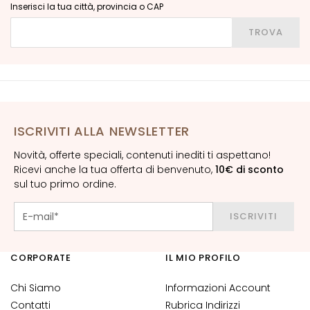
o
Inserisci la tua città, provincia o CAP
r
Inserisci la tua città, provincia o CAP
TROVA
n
o
o
c
c
h
ISCRIVITI ALLA NEWSLETTER
i
e
Novità, offerte speciali, contenuti inediti ti aspettano!
l
Ricevi anche la tua offerta di benvenuto,
10€ di sconto
a
sul tuo primo ordine.
b
b
ISCRIVITI
r
a
CORPORATE
IL MIO PROFILO
E
S
Chi Siamo
Informazioni Account
I
Contatti
Rubrica Indirizzi