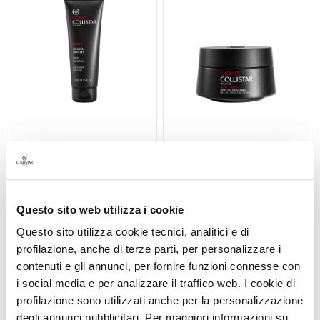
a
lista
lista
n
desideri
deside
t
i
M
a
s
c
h
GEL DOCCIA
CREMA-GEL
e
TONIFICANTE 100 ML
ENERGIZZANTE ANTI-
r
ETA'
e
e
Anti-età energizzante
Questo sito web utilizza i cookie
quotidiano
d
Questo sito utilizza cookie tecnici, analitici e di
12,50 €
E
58,00 €
-25%
profilazione, anche di terze parti, per personalizzare i
s
43,50 €
contenuti e gli annunci, per fornire funzioni connesse con
f
i social media e per analizzare il traffico web. I cookie di
o
profilazione sono utilizzati anche per la personalizzazione
l
degli annunci pubblicitari. Per maggiori informazioni su