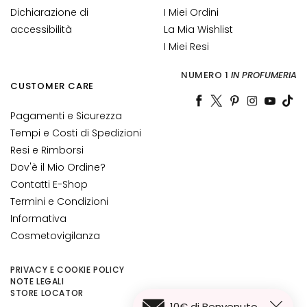
G
Dichiarazione di
I Miei Ordini
E
accessibilità
La Mia Wishlist
N
I Miei Resi
Z
A
NUMERO 1
IN PROFUMERIA
CUSTOMER CARE
G
o
Pagamenti e Sicurezza
c
Tempi e Costi di Spedizioni
c
Resi e Rimborsi
e
Dov'è il Mio Ordine?
M
Contatti E-Shop
a
Termini e Condizioni
g
Informativa
i
Cosmetovigilanza
c
h
e
PRIVACY E COOKIE POLICY
NOTE LEGALI
STORE LOCATOR
A
10€ di Benvenuto