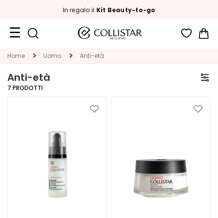
In regalo il
Kit Beauty-to-go
Car
Formati
Home
Uomo
Anti-età
Viaggio
Anti-età
Novità
7
PRODOTTI
Viso
Aggiungi
Aggiu
alla
alla
C
lista
lista
A
desideri
deside
T
E
G
O
R
I
A