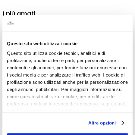
a
n
I più amati
t
i
iungi
Aggiungi
Aggiu
M
a
alla
alla
a
a
lista
lista
Questo sito web utilizza i cookie
s
ideri
desideri
deside
Questo sito utilizza cookie tecnici, analitici e di
c
profilazione, anche di terze parti, per personalizzare i
h
e
contenuti e gli annunci, per fornire funzioni connesse con
r
i social media e per analizzare il traffico web. I cookie di
e
profilazione sono utilizzati anche per la personalizzazione
e
degli annunci pubblicitari. Per maggiori informazioni su
d
come questo sito utilizza i cookie, per modificare le
E
preferenze (inclusa la revoca del consenso, se prestato),
CREMA VISO SOLARE
FLUIDO DOPOSOLE
s
nonché per sapere come trattiamo i dati personali –
PROTEZIONE ATTIVA
LENITIVO RINFRESCANTE
f
anche raccolti tramite cookie – può consultare
PELLI IPERSENSIBILI SPF
Altre opzioni
o
50+
l’informativa cookie completa e l’informativa privacy
l
disponibili
qui
. Le ricordiamo che, qualora clicchi su