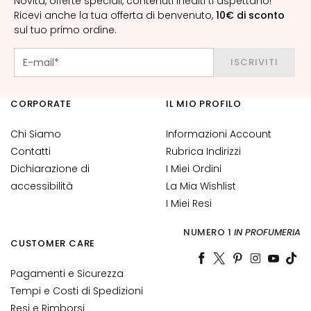
Novità, offerte speciali, contenuti inediti ti aspettano!
o
Ricevi anche la tua offerta di benvenuto,
10€ di sconto
r
sul tuo primo ordine.
n
o
ISCRIVITI
o
c
c
CORPORATE
IL MIO PROFILO
h
i
Chi Siamo
Informazioni Account
e
Contatti
Rubrica Indirizzi
l
Dichiarazione di
I Miei Ordini
a
accessibilità
La Mia Wishlist
b
I Miei Resi
b
r
NUMERO 1
IN PROFUMERIA
CUSTOMER CARE
a
E
Pagamenti e Sicurezza
S
Tempi e Costi di Spedizioni
I
Resi e Rimborsi