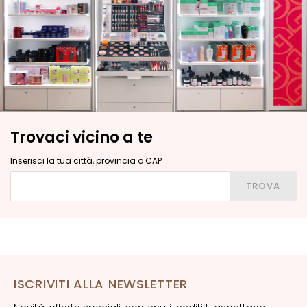
G
o
c
c
e
C
r
e
Trovaci vicino a te
m
e
Inserisci la tua città, provincia o CAP
V
Inserisci la tua città, provincia o CAP
TROVA
i
s
o
C
o
n
ISCRIVITI ALLA NEWSLETTER
t