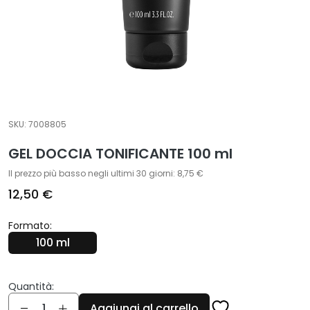
T
r
a
t
t
a
m
SKU:
7008805
e
n
GEL DOCCIA TONIFICANTE 100 ml
t
Il prezzo più basso negli ultimi 30 giorni: 8,75 €
i
12,50 €
s
p
Formato:
e
100 ml
c
i
f
Quantità:
i
Quantità
Aggiungi al carrello