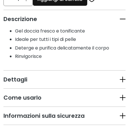
c
i
D
Descrizione
e
Gel doccia fresco e tonificante
t
e
Ideale per tutti i tipi di pelle
r
Deterge e purifica delicatamente il corpo
g
Rinvigorisce
e
n
t
i
Dettagli
e
s
Come usarlo
t
r
u
Informazioni sulla sicurezza
c
c