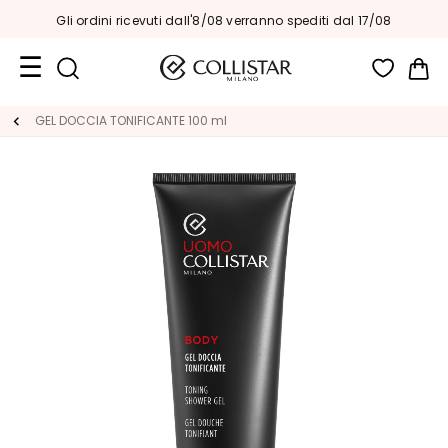
Gli ordini ricevuti dall'8/08 verranno spediti dal 17/08
Car
Formati
GEL DOCCIA TONIFICANTE 100 ml
Viaggio
Novità
Viso
C
A
T
E
G
O
R
I
A