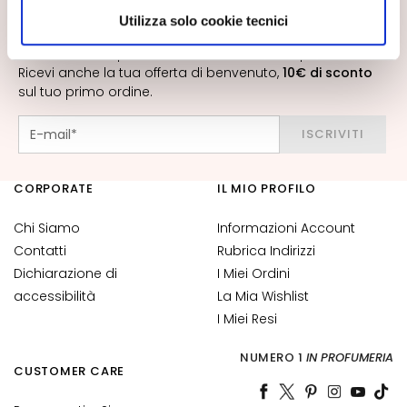
a
scegliere, in modo più granulare, quali cookie
ISCRIVITI ALLA NEWSLETTER
Utilizza solo cookie tecnici
n
autorizzare.
t
Novità, offerte speciali, contenuti inediti ti aspettano!
i
Ricevi anche la tua offerta di benvenuto,
10€ di sconto
sul tuo primo ordine.
M
a
ISCRIVITI
s
c
h
CORPORATE
IL MIO PROFILO
e
r
Chi Siamo
Informazioni Account
e
Contatti
Rubrica Indirizzi
e
Dichiarazione di
I Miei Ordini
d
accessibilità
La Mia Wishlist
E
I Miei Resi
s
f
NUMERO 1
IN PROFUMERIA
CUSTOMER CARE
o
l