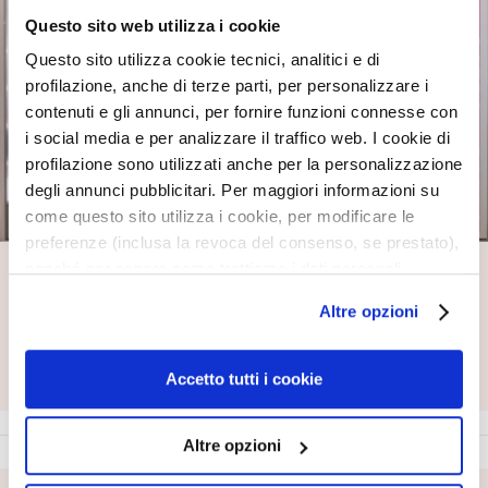
c
i
Questo sito web utilizza i cookie
Questo sito utilizza cookie tecnici, analitici e di
D
profilazione, anche di terze parti, per personalizzare i
e
contenuti e gli annunci, per fornire funzioni connesse con
t
i social media e per analizzare il traffico web. I cookie di
e
profilazione sono utilizzati anche per la personalizzazione
r
g
degli annunci pubblicitari. Per maggiori informazioni su
e
come questo sito utilizza i cookie, per modificare le
n
preferenze (inclusa la revoca del consenso, se prestato),
t
nonché per sapere come trattiamo i dati personali –
Trovaci vicino a te
i
anche raccolti tramite cookie – può consultare
Altre opzioni
e
Inserisci la tua città, provincia o CAP
l’informativa cookie completa e l’informativa privacy
s
Inserisci la tua città, provincia o CAP
disponibili
qui
. Le ricordiamo che, qualora clicchi su
TROVA
t
“Utilizza solo i cookie necessari”, non sarà installato
Accetto tutti i cookie
r
alcun cookie o altro strumento di tracciamento diverso da
u
quelli tecnici. Cliccando su “Accetto tutti i cookie”,
c
Altre opzioni
presterà il consenso all’installazione di tutti i cookie
c
utilizzati dal sito. Cliccando su "Altre opzioni", potrà