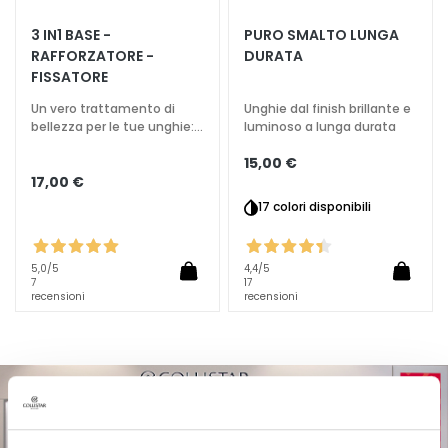
T
3 IN1 BASE -
PURO SMALTO LUNGA
RAFFORZATORE -
DURATA
r
FISSATORE
a
t
Un vero trattamento di
Unghie dal finish brillante e
t
bellezza per le tue unghie:
luminoso a lunga durata
base, rafforzatore,
a
15,00 €
fissatore
m
17,00 €
e
17 colori disponibili
n
t
i
5,0
/5
4,4
/5
7
17
s
recensioni
recensioni
p
e
c
i
f
i