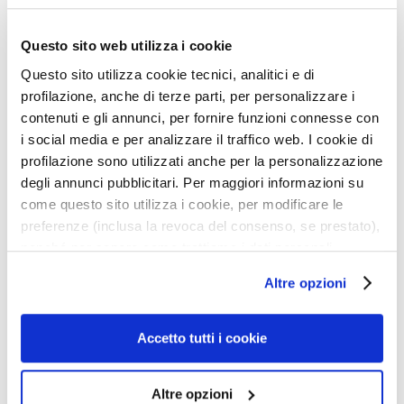
t
e
r
Questo sito web utilizza i cookie
g
e
Questo sito utilizza cookie tecnici, analitici e di
n
profilazione, anche di terze parti, per personalizzare i
t
contenuti e gli annunci, per fornire funzioni connesse con
i
i social media e per analizzare il traffico web. I cookie di
e
profilazione sono utilizzati anche per la personalizzazione
s
t
degli annunci pubblicitari. Per maggiori informazioni su
r
come questo sito utilizza i cookie, per modificare le
u
preferenze (inclusa la revoca del consenso, se prestato),
c
nonché per sapere come trattiamo i dati personali –
c
anche raccolti tramite cookie – può consultare
a
Trovaci vicino a te
Altre opzioni
n
l’informativa cookie completa e l’informativa privacy
Inserisci la tua città, provincia o CAP
t
disponibili
qui
. Le ricordiamo che, qualora clicchi su
Inserisci la tua città, provincia o CAP
i
TROVA
“Utilizza solo i cookie necessari”, non sarà installato
Accetto tutti i cookie
alcun cookie o altro strumento di tracciamento diverso da
M
a
quelli tecnici. Cliccando su “Accetto tutti i cookie”,
s
Altre opzioni
presterà il consenso all’installazione di tutti i cookie