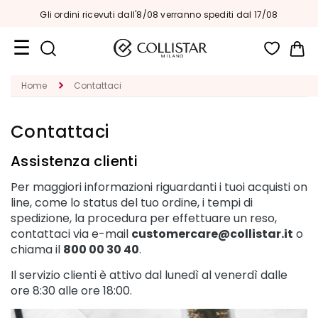
ordini
|
Sped
Gli ordini ricevuti dall'8/08 verranno spediti dal 17/08
Car
Formati
Home
Contattaci
Viaggio
Novità
Contattaci
Viso
Assistenza clienti
C
Per maggiori informazioni riguardanti i tuoi acquisti on
A
line, come lo status del tuo ordine, i tempi di
T
spedizione, la procedura per effettuare un reso,
E
G
contattaci via e-mail
customercare@collistar.it
o
O
chiama il
800 00 30 40
.
R
Il servizio clienti è attivo dal lunedì al venerdì dalle
I
A
ore 8:30 alle ore 18:00.
T