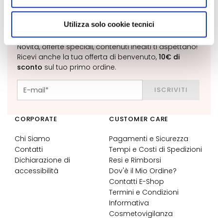
c
utilizzati dal sito. Cliccando su "Altre opzioni", potrà
h
scegliere, in modo più granulare, quali cookie
e
Utilizza solo cookie tecnici
ISCRIVITI ALLA NEWSLETTER
autorizzare.
r
e
Novità, offerte speciali, contenuti inediti ti aspettano!
e
Ricevi anche la tua offerta di benvenuto,
10€ di
d
sconto
sul tuo primo ordine.
E
s
ISCRIVITI
f
o
l
CORPORATE
CUSTOMER CARE
i
a
Chi Siamo
Pagamenti e Sicurezza
n
Contatti
Tempi e Costi di Spedizioni
t
i
Dichiarazione di
Resi e Rimborsi
accessibilità
Dov'è il Mio Ordine?
S
Contatti E-Shop
i
Termini e Condizioni
e
Informativa
r
Cosmetovigilanza
i