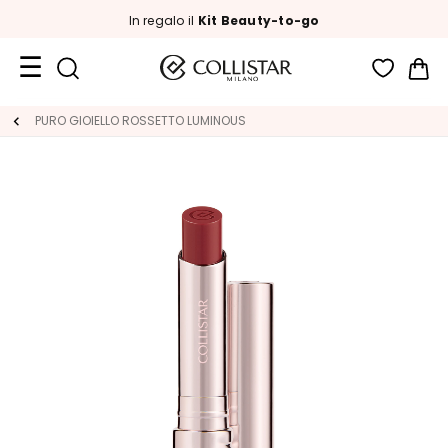
In regalo il
Kit Beauty-to-go
Car
Formati
PURO GIOIELLO ROSSETTO LUMINOUS
Viaggio
Novità
Viso
C
A
T
E
G
O
R
I
A