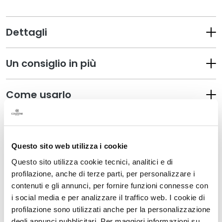
a
n
t
Dettagli
i
M
Un consiglio in più
a
s
c
Come usarlo
h
e
r
Informazioni sulla sicurezza
e
e
Questo sito web utilizza i cookie
d
Questo sito utilizza cookie tecnici, analitici e di
I più amati
E
profilazione, anche di terze parti, per personalizzare i
s
contenuti e gli annunci, per fornire funzioni connesse con
f
i social media e per analizzare il traffico web. I cookie di
Aggiungi
Aggiu
o
profilazione sono utilizzati anche per la personalizzazione
alla
alla
l
lista
lista
degli annunci pubblicitari. Per maggiori informazioni su