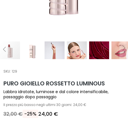
T
r
a
t
t
a
m
e
n
t
SKU:
129
i
s
PURO GIOIELLO ROSSETTO LUMINOUS
p
Labbra idratate, luminose e dal colore intensificabile,
e
passaggio dopo passaggio
c
Il prezzo più basso negli ultimi 30 giorni: 24,00 €
i
32,00 €
24,00 €
-25%
f
i