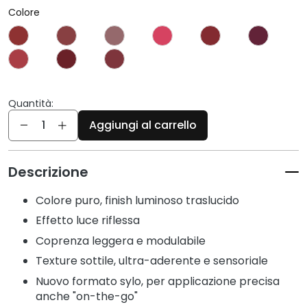
c
Colore
i
D
e
t
e
Quantità:
r
Quantità
g
Aggiungi al carrello
e
n
t
Descrizione
i
e
Colore puro, finish luminoso traslucido
s
Effetto luce riflessa
t
Coprenza leggera e modulabile
r
Texture sottile, ultra-aderente e sensoriale
u
c
Nuovo formato sylo, per applicazione precisa
c
anche "on-the-go"