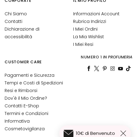
CORPORATE
IL MIO PROFILO
G
E
Chi Siamo
Informazioni Account
N
Contatti
Rubrica Indirizzi
Z
Dichiarazione di
I Miei Ordini
A
accessibilità
La Mia Wishlist
G
I Miei Resi
o
NUMERO 1
IN PROFUMERIA
c
CUSTOMER CARE
c
e
Pagamenti e Sicurezza
M
Tempi e Costi di Spedizioni
a
Resi e Rimborsi
g
Dov'è il Mio Ordine?
i
Contatti E-Shop
c
Termini e Condizioni
h
e
Informativa
Cosmetovigilanza
A
10€ di Benvenuto