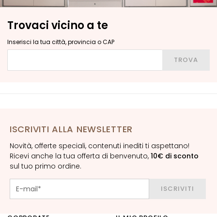
o
r
Trovaci vicino a te
n
o
Inserisci la tua città, provincia o CAP
o
Inserisci la tua città, provincia o CAP
c
TROVA
c
h
i
e
l
a
ISCRIVITI ALLA NEWSLETTER
b
Novità, offerte speciali, contenuti inediti ti aspettano!
b
Ricevi anche la tua offerta di benvenuto,
10€ di sconto
r
sul tuo primo ordine.
a
ISCRIVITI
E
S
I