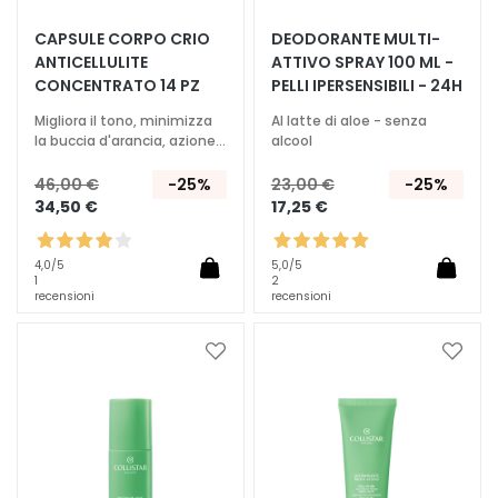
T
CAPSULE CORPO CRIO
DEODORANTE MULTI-
ANTICELLULITE
ATTIVO SPRAY 100 ML -
r
CONCENTRATO 14 PZ
PELLI IPERSENSIBILI - 24H
a
t
Migliora il tono, minimizza
Al latte di aloe - senza
t
la buccia d'arancia, azione
alcool
mirata
a
46,00 €
-25%
23,00 €
-25%
m
34,50 €
17,25 €
e
n
t
4,0
/5
5,0
/5
1
2
i
recensioni
recensioni
s
p
Aggiungi
Aggiu
e
alla
alla
c
lista
lista
i
desideri
deside
f
i