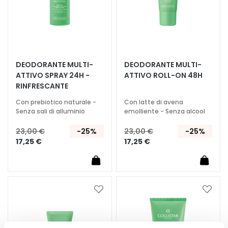
c
i
D
e
t
DEODORANTE MULTI-
DEODORANTE MULTI-
e
ATTIVO SPRAY 24H -
ATTIVO ROLL-ON 48H
r
RINFRESCANTE
g
e
Con prebiotico naturale -
Con latte di avena
Senza sali di alluminio
emolliente - Senza alcool
n
t
23,00 €
-25%
23,00 €
-25%
i
17,25 €
17,25 €
e
s
t
r
Aggiungi
Aggiu
u
alla
alla
c
lista
lista
c
desideri
deside