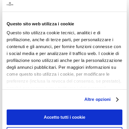
a
n
t
i
Questo sito web utilizza i cookie
M
Questo sito utilizza cookie tecnici, analitici e di
a
profilazione, anche di terze parti, per personalizzare i
s
contenuti e gli annunci, per fornire funzioni connesse con
c
DEODORANTE MULTI-
CREMA PANCIA E
i social media e per analizzare il traffico web. I cookie di
h
ATTIVO CREMA 48H -
FIANCHI RASSODANTE
profilazione sono utilizzati anche per la personalizzazione
NO ALCOL
RIMODELLANTE 200 ML
e
degli annunci pubblicitari. Per maggiori informazioni su
r
Con latte di avena
Effetto guaina invisibile,
come questo sito utilizza i cookie, per modificare le
e
nutriente - Senza alcool
tonifica e migliora
preferenze (inclusa la revoca del consenso, se prestato),
l'elasticità
e
nonché per sapere come trattiamo i dati personali –
23,00 €
-25%
d
anche raccolti tramite cookie – può consultare
50,00 €
-25%
17,25 €
E
Altre opzioni
37,50 €
l’informativa cookie completa e l’informativa privacy
s
disponibili
qui
. Le ricordiamo che, qualora clicchi su
f
5,0
/5
1
“Utilizza solo i cookie necessari”, non sarà installato
Accetto tutti i cookie
o
recensioni
alcun cookie o altro strumento di tracciamento diverso da
l