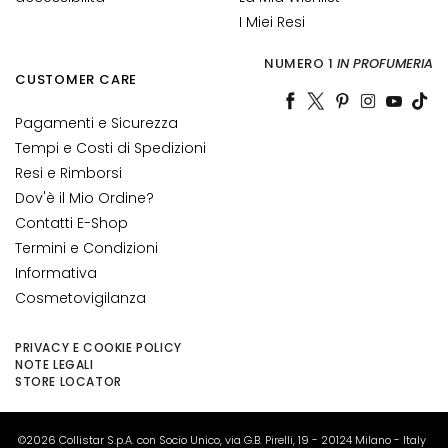
o
I Miei Resi
r
n
NUMERO 1
IN PROFUMERIA
o
CUSTOMER CARE
o
c
Pagamenti e Sicurezza
c
Tempi e Costi di Spedizioni
h
Resi e Rimborsi
i
Dov'è il Mio Ordine?
e
Contatti E-Shop
l
Termini e Condizioni
a
Informativa
b
Cosmetovigilanza
b
r
PRIVACY E COOKIE POLICY
a
NOTE LEGALI
STORE LOCATOR
E
S
I
©2026 Collistar S.p.A. con Socio Unico, via G.B. Pirelli, 19 - 20124 Milano - Italy