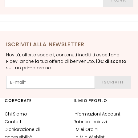
TROVA
G
o
c
c
e
ISCRIVITI ALLA NEWSLETTER
C
r
Novità, offerte speciali, contenuti inediti ti aspettano!
e
Ricevi anche la tua offerta di benvenuto,
10€ di sconto
m
sul tuo primo ordine.
e
V
ISCRIVITI
i
s
o
CORPORATE
IL MIO PROFILO
C
Chi Siamo
Informazioni Account
o
Contatti
Rubrica Indirizzi
n
Dichiarazione di
I Miei Ordini
t
accessibilità
La Mia Wishlist