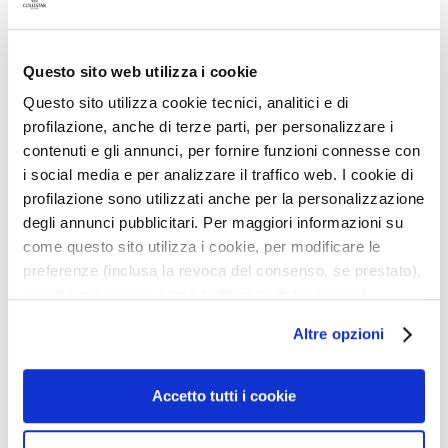
a
desideri
n
t
i
Questo sito web utilizza i cookie
Questo sito utilizza cookie tecnici, analitici e di
M
profilazione, anche di terze parti, per personalizzare i
a
contenuti e gli annunci, per fornire funzioni connesse con
s
i social media e per analizzare il traffico web. I cookie di
c
profilazione sono utilizzati anche per la personalizzazione
h
CREMA DEPILATORIA
degli annunci pubblicitari. Per maggiori informazioni su
UOMO 200 ML
e
come questo sito utilizza i cookie, per modificare le
r
e
preferenze (inclusa la revoca del consenso, se prestato),
29,00 €
-25%
e
nonché per sapere come trattiamo i dati personali –
21,75 €
d
anche raccolti tramite cookie – può consultare
Altre opzioni
E
l’informativa cookie completa e l’informativa privacy
s
5,0
/5
disponibili
qui
. Le ricordiamo che, qualora clicchi su
2
f
“Utilizza solo i cookie necessari”, non sarà installato
recensioni
Accetto tutti i cookie
o
alcun cookie o altro strumento di tracciamento diverso da
l
quelli tecnici. Cliccando su “Accetto tutti i cookie”,