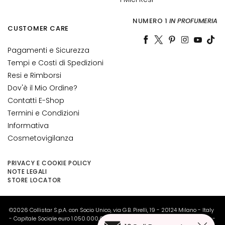
o
r
NUMERO 1
IN PROFUMERIA
n
CUSTOMER CARE
o
o
Pagamenti e Sicurezza
c
Tempi e Costi di Spedizioni
c
Resi e Rimborsi
h
Dov'è il Mio Ordine?
i
Contatti E-Shop
e
Termini e Condizioni
l
Informativa
a
Cosmetovigilanza
b
b
PRIVACY E COOKIE POLICY
r
NOTE LEGALI
a
STORE LOCATOR
E
S
©2026 Collistar S.p.A. con Socio Unico, via G.B. Pirelli, 19 - 20124 Milano - Italy
I
- Capitale Sociale euro 1.050.000,00 interamente versato - C.F. - R.I. Milano -