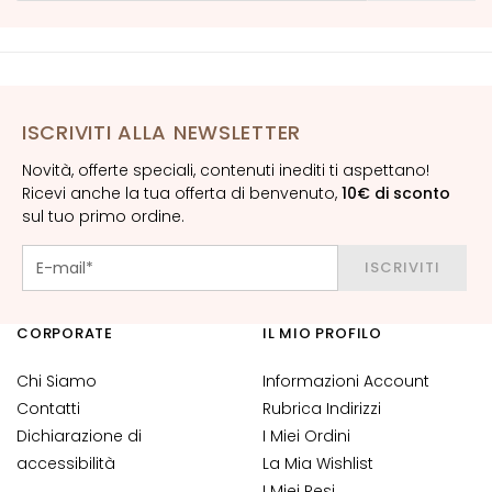
G
o
c
c
e
ISCRIVITI ALLA NEWSLETTER
C
Novità, offerte speciali, contenuti inediti ti aspettano!
r
Ricevi anche la tua offerta di benvenuto,
10€ di sconto
e
sul tuo primo ordine.
m
e
ISCRIVITI
V
i
s
CORPORATE
IL MIO PROFILO
o
Chi Siamo
Informazioni Account
C
Contatti
Rubrica Indirizzi
o
Dichiarazione di
I Miei Ordini
n
accessibilità
La Mia Wishlist
t
I Miei Resi