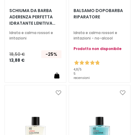
T
SCHIUMA DA BARBA
BALSAMO DOPOBARBA
ADERENZA PERFETTA
RIPARATORE
r
IDRATANTE LENITIVA
a
PELLI SENSIBILI
t
Idrata e calma rossori e
Idrata e calma rossori e
t
irritazioni
irritazioni - no-alcool
a
Prodotto non disponibile
m
18,50 €
-25%
e
13,88 €
n
4,8
/5
t
5
recensioni
i
s
p
Aggiungi
Aggiu
e
alla
alla
c
lista
lista
desideri
deside
i
f
i