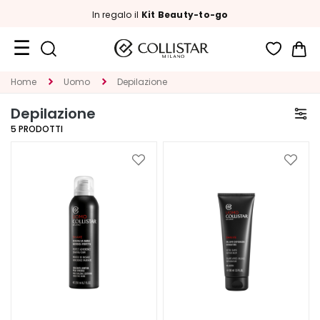
In regalo il
Kit Beauty-to-go
Car
Formati
Home
Uomo
Depilazione
Viaggio
Depilazione
Novità
5
PRODOTTI
Viso
Aggiungi
Aggiu
alla
alla
C
lista
lista
A
desideri
deside
T
E
G
O
R
I
A