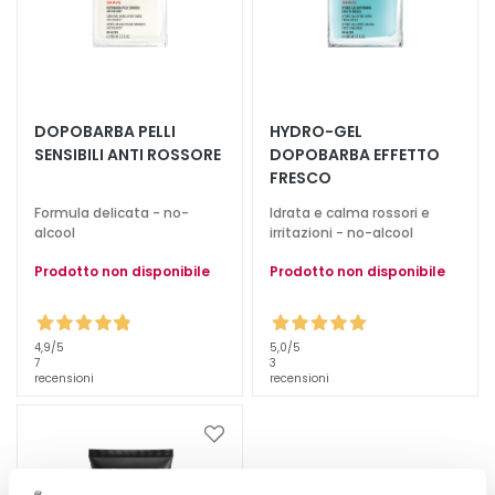
c
i
D
e
t
DOPOBARBA PELLI
HYDRO-GEL
e
SENSIBILI ANTI ROSSORE
DOPOBARBA EFFETTO
r
FRESCO
g
Formula delicata - no-
Idrata e calma rossori e
e
alcool
irritazioni - no-alcool
n
t
Prodotto non disponibile
Prodotto non disponibile
i
e
s
4,9
/5
5,0
/5
7
3
t
recensioni
recensioni
r
u
Aggiungi
c
alla
c
lista