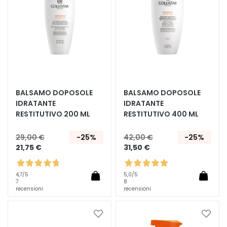
a
n
t
i
M
a
s
c
BALSAMO DOPOSOLE
BALSAMO DOPOSOLE
h
IDRATANTE
IDRATANTE
RESTITUTIVO 200 ML
RESTITUTIVO 400 ML
e
r
29,00 €
-25%
42,00 €
-25%
e
21,75 €
31,50 €
e
d
E
4,7
/5
5,0
/5
7
8
s
recensioni
recensioni
f
o
Aggiungi
Aggiu
l