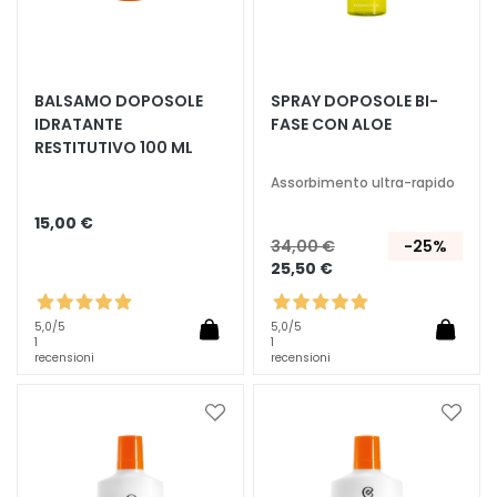
c
i
D
e
BALSAMO DOPOSOLE
SPRAY DOPOSOLE BI-
t
IDRATANTE
FASE CON ALOE
e
RESTITUTIVO 100 ML
r
Assorbimento ultra-rapido
g
e
15,00 €
n
34,00 €
-25%
25,50 €
t
i
e
5,0
/5
5,0
/5
1
1
s
recensioni
recensioni
t
r
Aggiungi
Aggiu
u
alla
alla
c
lista
lista
c
desideri
deside