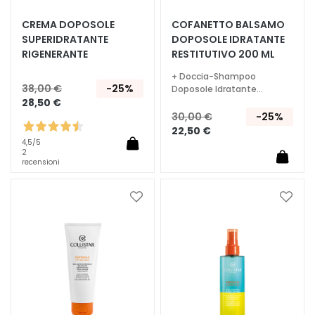
T
CREMA DOPOSOLE
COFANETTO BALSAMO
SUPERIDRATANTE
DOPOSOLE IDRATANTE
r
RIGENERANTE
RESTITUTIVO 200 ML
a
t
+ Doccia-Shampoo
t
38,00 €
-25%
Doposole Idratante
Restitutivo 150 ml
28,50 €
a
30,00 €
-25%
m
22,50 €
e
4,5
/5
n
2
recensioni
t
i
s
Aggiungi
Aggiu
alla
alla
p
lista
lista
e
desideri
deside
c
i
f
i