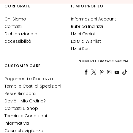
n
CORPORATE
IL MIO PROFILO
t
i
Chi Siamo
Informazioni Account
-
Contatti
Rubrica Indirizzi
e
Dichiarazione di
I Miei Ordini
t
accessibilità
La Mia Wishlist
à
I Miei Resi
I
NUMERO 1
IN PROFUMERIA
d
CUSTOMER CARE
r
a
Pagamenti e Sicurezza
t
Tempi e Costi di Spedizioni
a
Resi e Rimborsi
z
Dov'è il Mio Ordine?
i
Contatti E-Shop
o
Termini e Condizioni
n
e
Informativa
Cosmetovigilanza