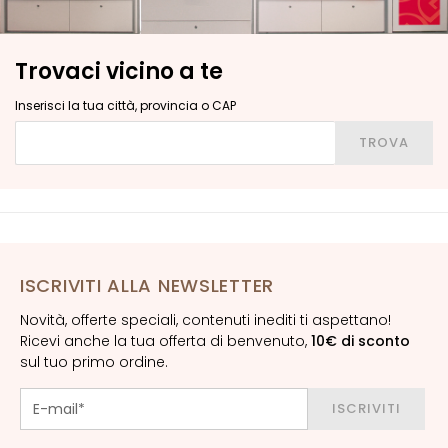
G
E
N
Trovaci vicino a te
Z
A
Inserisci la tua città, provincia o CAP
Inserisci la tua città, provincia o CAP
G
TROVA
o
c
c
e
M
a
ISCRIVITI ALLA NEWSLETTER
g
Novità, offerte speciali, contenuti inediti ti aspettano!
i
Ricevi anche la tua offerta di benvenuto,
10€ di sconto
c
sul tuo primo ordine.
h
e
ISCRIVITI
A