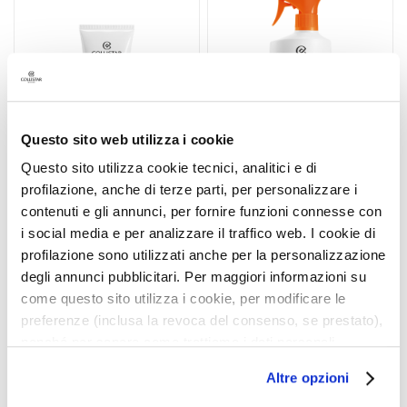
alla
alla
i
lista
lista
a
desideri
deside
n
t
i
S
Questo sito web utilizza i cookie
i
e
Questo sito utilizza cookie tecnici, analitici e di
r
profilazione, anche di terze parti, per personalizzare i
i
TRATTAMENTO VISO
FLUIDO DOPOSOLE
contenuti e gli annunci, per fornire funzioni connesse con
e
DOPOSOLE ANTIRUGHE
LENITIVO RINFRESCANTE
i social media e per analizzare il traffico web. I cookie di
A
profilazione sono utilizzati anche per la personalizzazione
t
degli annunci pubblicitari. Per maggiori informazioni su
Protegge e ripara il DNA
t
come questo sito utilizza i cookie, per modificare le
42,00 €
-25%
i
preferenze (inclusa la revoca del consenso, se prestato),
31,50 €
36,00 €
-25%
v
nonché per sapere come trattiamo i dati personali –
27,00 €
i
anche raccolti tramite cookie – può consultare
i
Altre opzioni
l’informativa cookie completa e l’informativa privacy
n
5,0
/5
4,9
/5