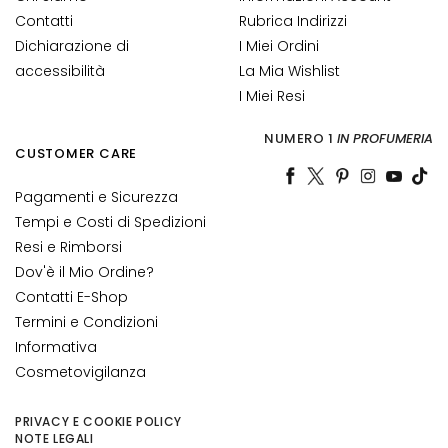
G
Contatti
Rubrica Indirizzi
E
Dichiarazione di
I Miei Ordini
N
accessibilità
La Mia Wishlist
Z
I Miei Resi
A
NUMERO 1
IN PROFUMERIA
G
CUSTOMER CARE
o
c
Pagamenti e Sicurezza
c
Tempi e Costi di Spedizioni
e
Resi e Rimborsi
M
Dov'è il Mio Ordine?
a
Contatti E-Shop
g
Termini e Condizioni
i
Informativa
c
h
Cosmetovigilanza
e
PRIVACY E COOKIE POLICY
A
NOTE LEGALI