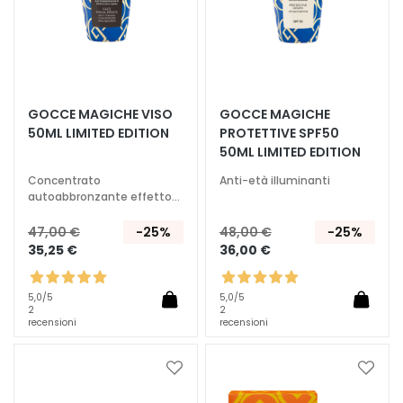
c
i
D
e
t
GOCCE MAGICHE VISO
GOCCE MAGICHE
e
50ML LIMITED EDITION
PROTETTIVE SPF50
r
50ML LIMITED EDITION
g
e
Concentrato
Anti-età illuminanti
autoabbronzante effetto
n
ultra-rapido
t
47,00 €
-25%
48,00 €
-25%
i
35,25 €
36,00 €
e
s
5,0
/5
5,0
/5
t
2
2
r
recensioni
recensioni
u
c
Aggiungi
Aggiu
c
alla
alla