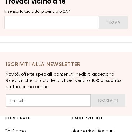
Trovaci vicino a te
o
r
Inserisci la tua città, provincia o CAP
n
Inserisci la tua città, provincia o CAP
TROVA
o
o
c
c
h
i
e
ISCRIVITI ALLA NEWSLETTER
l
Novità, offerte speciali, contenuti inediti ti aspettano!
a
Ricevi anche la tua offerta di benvenuto,
10€ di sconto
b
sul tuo primo ordine.
b
r
ISCRIVITI
a
E
CORPORATE
IL MIO PROFILO
S
I
Chi Siamo
Informazioni Account