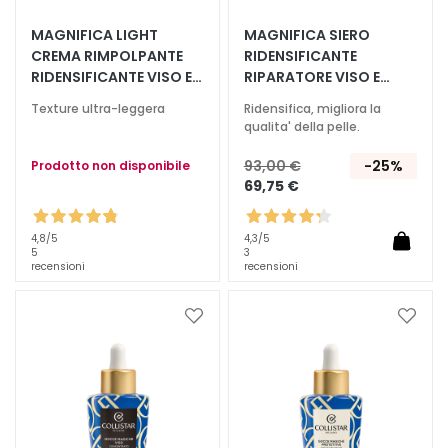
T
MAGNIFICA LIGHT
MAGNIFICA SIERO
CREMA RIMPOLPANTE
RIDENSIFICANTE
r
RIDENSIFICANTE VISO E
RIPARATORE VISO E
a
COLLO
COLLO
t
Texture ultra-leggera
Ridensifica, migliora la
t
qualita' della pelle.
a
93,00 €
-25%
Prodotto non disponibile
m
69,75 €
e
n
t
4,8
/5
4,3
/5
5
3
i
recensioni
recensioni
s
p
Aggiungi
Aggiu
e
alla
alla
c
lista
lista
i
desideri
deside
f
i