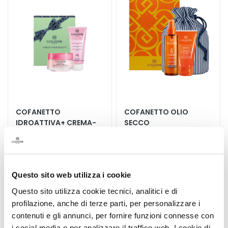
a
lista
lista
n
desideri
deside
t
i
M
a
s
c
h
COFANETTO
COFANETTO OLIO
e
IDROATTIVA+ CREMA-
SECCO
r
GEL IDRATAZIONE
SUPERABBRONZANTE
e
FRESCA 50ML
IDRATANTE SPF6 200 ML
e
+ Gel Scrub Delicato Viso
+ Doccia-Shampoo
100ml
Doposole Idratante
d
Restitutivo 150 ml +
E
Questo sito web utilizza i cookie
Prodotto non disponibile
Pochette
s
39,00 €
-25%
Questo sito utilizza cookie tecnici, analitici e di
29,25 €
f
profilazione, anche di terze parti, per personalizzare i
o
5,0
/5
contenuti e gli annunci, per fornire funzioni connesse con
1
l
recensioni
i social media e per analizzare il traffico web. I cookie di