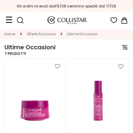
Gli ordini ricevuti dall'8/08 verranno spediti dal 17/08
Car
Formati
Home
Offerte Esclusive
Ultime Occasioni
Viaggio
Ultime Occasioni
Novità
7
PRODOTTI
Viso
Aggiungi
Aggiu
alla
alla
C
lista
lista
A
desideri
deside
T
E
G
O
R
I
A