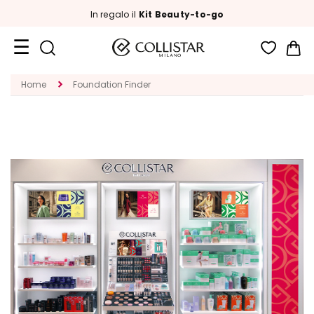
In regalo il
Kit Beauty-to-go
Car
Formati
Home
Foundation Finder
Viaggio
Novità
Viso
C
A
T
E
G
O
R
I
A
T