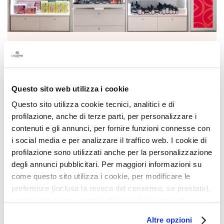
r
a
t
t
a
Trovaci vicino a te
m
Inserisci la tua città, provincia o CAP
e
n
Inserisci la tua città, provincia o CAP
TROVA
t
Questo sito web utilizza i cookie
i
Questo sito utilizza cookie tecnici, analitici e di
s
profilazione, anche di terze parti, per personalizzare i
p
e
contenuti e gli annunci, per fornire funzioni connesse con
c
i social media e per analizzare il traffico web. I cookie di
i
profilazione sono utilizzati anche per la personalizzazione
ISCRIVITI ALLA NEWSLETTER
f
degli annunci pubblicitari. Per maggiori informazioni su
i
Novità, offerte speciali, contenuti inediti ti aspettano!
come questo sito utilizza i cookie, per modificare le
c
Ricevi anche la tua offerta di benvenuto,
10€ di
i
preferenze (inclusa la revoca del consenso, se prestato),
sconto
sul tuo primo ordine.
nonché per sapere come trattiamo i dati personali –
D
anche raccolti tramite cookie – può consultare
e
ISCRIVITI
Altre opzioni