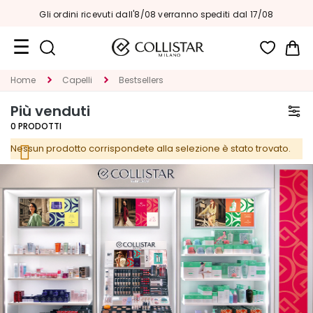
Gli ordini ricevuti dall'8/08 verranno spediti dal 17/08
Car
Formati
Home
Capelli
Bestsellers
Viaggio
Più venduti
Novità
0
PRODOTTI
Nessun prodotto corrispondete alla selezione è stato trovato.
Viso
C
A
T
E
G
O
R
I
A