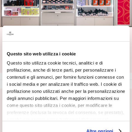
T
r
a
t
Trovaci vicino a te
t
a
Inserisci la tua città, provincia o CAP
m
Questo sito web utilizza i cookie
Inserisci la tua città, provincia o CAP
e
TROVA
Questo sito utilizza cookie tecnici, analitici e di
n
profilazione, anche di terze parti, per personalizzare i
t
contenuti e gli annunci, per fornire funzioni connesse con
i
s
i social media e per analizzare il traffico web. I cookie di
p
profilazione sono utilizzati anche per la personalizzazione
e
degli annunci pubblicitari. Per maggiori informazioni su
ISCRIVITI ALLA NEWSLETTER
c
come questo sito utilizza i cookie, per modificare le
Novità, offerte speciali, contenuti inediti ti aspettano!
i
preferenze (inclusa la revoca del consenso, se prestato),
Ricevi anche la tua offerta di benvenuto,
10€ di sconto
f
nonché per sapere come trattiamo i dati personali –
sul tuo primo ordine.
i
anche raccolti tramite cookie – può consultare
Altre opzioni