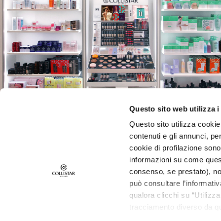
Lift HD+
Futura
Unica
NOT
Corpo
CATEGORIA
Creme e Oli
Questo sito web utilizza i
Bagno e Doccia
Questo sito utilizza cookie 
Scrub corpo
contenuti e gli annunci, pe
Deodoranti
cookie di profilazione sono
ISCRIVITI ALLA NEWSLETTER
informazioni su come questo
Autoabbronzanti
Novità, offerte speciali, contenuti inediti ti aspettano!
consenso, se prestato), no
supersieri
Ricevi anche la tua offerta di benvenuto,
10€ di scon
può consultare l’informativ
ESIGENZA
sul tuo primo ordine.
qualora clicchi su “Utilizz
Autoabbronzanti
tracciamento diverso da que
ISCRIVITI
all’installazione di tutti i 