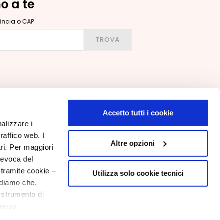
no a te
ovincia o CAP
ittà, provincia o CAP
TROVA
Accetto tutti i cookie
nalizzare i
raffico web. I
IL MIO PROFILO
Altre opzioni
ari. Per maggiori
Informazioni Account
revoca del
Rubrica Indirizzi
 tramite cookie –
Utilizza solo cookie tecnici
rdiamo che,
I Miei Ordini
o strumento di
La Mia Wishlist
10€ di Benvenuto
senso
I Miei Resi
ere, in modo più