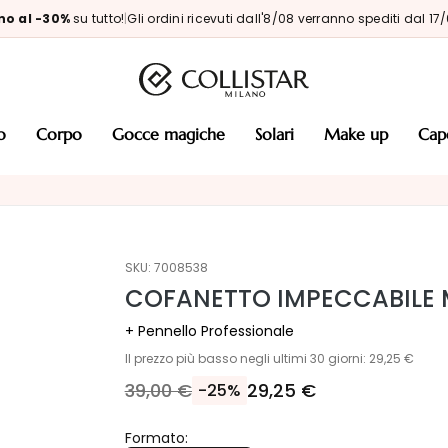
no al -30%
su tutto!
|
Gli ordini ricevuti dall'8/08 verranno spediti dal 17
so
corpo
gocce magiche
solari
make up
cap
SKU:
7008538
COFANETTO IMPECCABILE 
+ Pennello Professionale
Il prezzo più basso negli ultimi 30 giorni: 29,25 €
39,00 €
29,25 €
-25%
Formato: