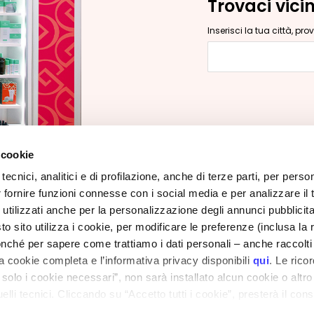
Trovaci vici
Inserisci la tua città, pr
Inserisci la tua c
 cookie
tecnici, analitici e di profilazione, anche di terze parti, per perso
r fornire funzioni connesse con i social media e per analizzare il t
CORPORATE
CUSTOMER CARE
 utilizzati anche per la personalizzazione degli annunci pubblicit
Chi Siamo
Pagamenti e Sicurezza
 sito utilizza i cookie, per modificare le preferenze (inclusa la 
Contatti
Tempi e Costi di Spedizioni
nché per sapere come trattiamo i dati personali – anche raccolti
to
a cookie completa e l’informativa privacy disponibili
qui
. Le rico
Dichiarazione di
Resi e Rimborsi
a solo i cookie necessari”, non sarà installato alcun cookie o altr
accessibilità
Dov'è il Mio Ordine?
lli tecnici. Cliccando su “Accetto tutti i cookie”, presterà il con
Contatti E-Shop
cookie utilizzati dal sito. Cliccando su "Altre opzioni", potrà scegli