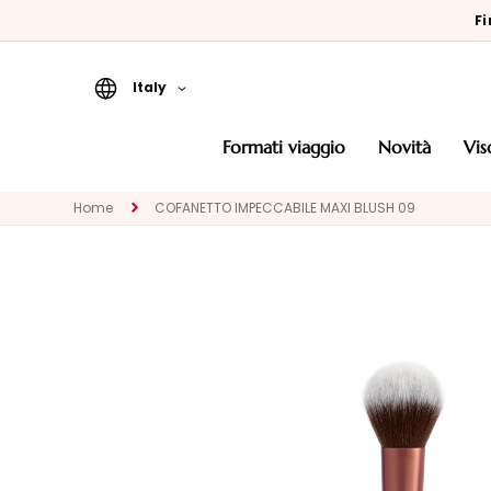
Fi
Italy
Formati Viaggio
formati viaggio
novità
vi
Novità
Home
COFANETTO IMPECCABILE MAXI BLUSH 09
Viso
CATEGORIA
Trattamenti
specifici
Detergenti e
struccanti
Maschere ed
Esfolianti
Sieri e Attivi in
Gocce