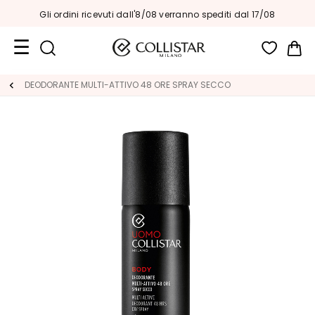
Gli ordini ricevuti dall'8/08 verranno spediti dal 17/08
Car
Formati
DEODORANTE MULTI-ATTIVO 48 ORE SPRAY SECCO
Viaggio
Novità
Viso
C
A
T
E
G
O
R
I
A