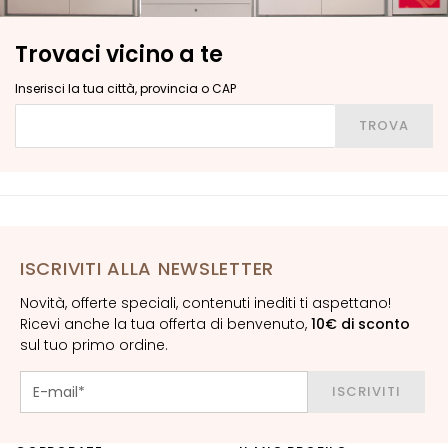
G
o
Trovaci vicino a te
c
c
Inserisci la tua città, provincia o CAP
e
Inserisci la tua città, provincia o CAP
TROVA
C
r
e
m
e
V
ISCRIVITI ALLA NEWSLETTER
i
Novità, offerte speciali, contenuti inediti ti aspettano!
s
Ricevi anche la tua offerta di benvenuto,
10€ di sconto
o
sul tuo primo ordine.
C
o
ISCRIVITI
n
t