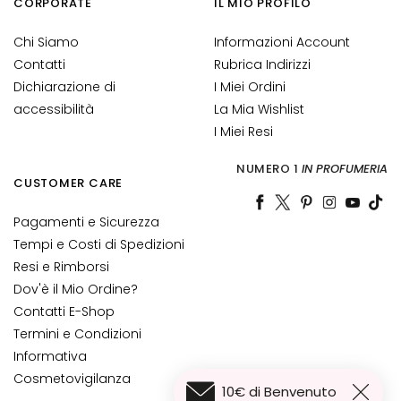
CORPORATE
IL MIO PROFILO
o
r
Chi Siamo
Informazioni Account
n
Contatti
Rubrica Indirizzi
o
Dichiarazione di
I Miei Ordini
o
accessibilità
La Mia Wishlist
c
c
I Miei Resi
h
NUMERO 1
IN PROFUMERIA
i
CUSTOMER CARE
e
l
Pagamenti e Sicurezza
a
Tempi e Costi di Spedizioni
b
Resi e Rimborsi
b
Dov'è il Mio Ordine?
r
Contatti E-Shop
a
Termini e Condizioni
E
Informativa
S
Cosmetovigilanza
I
10€ di Benvenuto