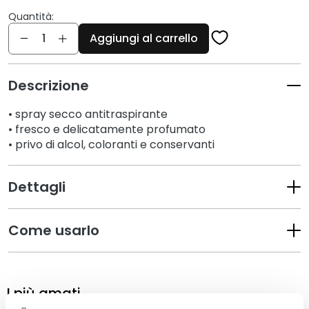
c
i
Quantità:
Quantità
Aggiungi al carrello
D
e
t
Descrizione
e
r
• spray secco antitraspirante
g
• fresco e delicatamente profumato
e
• privo di alcol, coloranti e conservanti
n
t
Dettagli
i
e
s
Come usarlo
t
r
u
c
I più amati
c