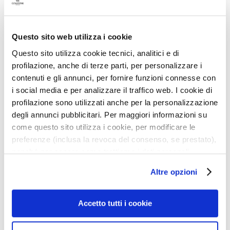
a
n
Aggiungi
Aggiu
t
alla
alla
i
Questo sito web utilizza i cookie
lista
lista
desideri
deside
Questo sito utilizza cookie tecnici, analitici e di
M
profilazione, anche di terze parti, per personalizzare i
a
contenuti e gli annunci, per fornire funzioni connesse con
s
i social media e per analizzare il traffico web. I cookie di
c
profilazione sono utilizzati anche per la personalizzazione
h
degli annunci pubblicitari. Per maggiori informazioni su
e
r
come questo sito utilizza i cookie, per modificare le
e
preferenze (inclusa la revoca del consenso, se prestato),
DOCCIA-SHAMPOO 3 IN
CREMA DEPILATORIA
e
nonché per sapere come trattiamo i dati personali –
1 250 ML
UOMO 200 ML
d
anche raccolti tramite cookie – può consultare
Altre opzioni
E
l’informativa cookie completa e l’informativa privacy
s
disponibili
qui
. Le ricordiamo che, qualora clicchi su
20,25 €
-25%
21,75 €
-25%
f
“Utilizza solo i cookie necessari”, non sarà installato
Accetto tutti i cookie
27,00 €
29,00 €
o
alcun cookie o altro strumento di tracciamento diverso da
l
quelli tecnici. Cliccando su “Accetto tutti i cookie”,
Aggiungi al carrello
Aggiun