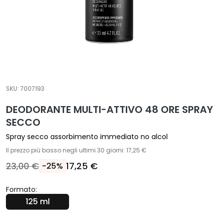
T
r
a
t
t
a
m
SKU:
7007193
e
n
DEODORANTE MULTI-ATTIVO 48 ORE SPRAY
t
SECCO
i
Spray secco assorbimento immediato no alcol
s
Il prezzo più basso negli ultimi 30 giorni: 17,25 €
p
e
23,00 €
17,25 €
-25%
c
i
Formato:
f
125 ml
i