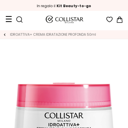
In regalo il
Kit Beauty-to-go
Car
Formati
IDROATTIVA+ CREMA IDRATAZIONE PROFONDA 50ml
Viaggio
Novità
Viso
C
A
T
E
G
O
R
I
A