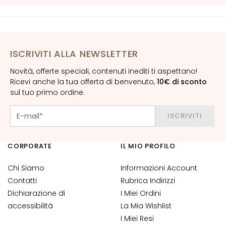
n
t
i
-
e
ISCRIVITI ALLA NEWSLETTER
t
Novità, offerte speciali, contenuti inediti ti aspettano!
à
Ricevi anche la tua offerta di benvenuto,
10€ di sconto
sul tuo primo ordine.
I
d
r
ISCRIVITI
a
t
CORPORATE
IL MIO PROFILO
a
z
Chi Siamo
Informazioni Account
i
Contatti
Rubrica Indirizzi
o
Dichiarazione di
I Miei Ordini
n
accessibilità
La Mia Wishlist
e
I Miei Resi