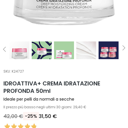
T
r
a
t
t
a
m
e
n
t
SKU:
K24727
i
s
IDROATTIVA+ CREMA IDRATAZIONE
p
PROFONDA 50ml
e
Ideale per pelli da normali a secche
c
Il prezzo più basso negli ultimi 30 giorni: 29,40 €
i
f
42,00 €
31,50 €
-25%
i