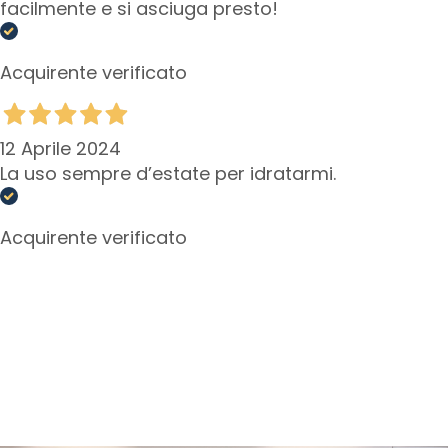
facilmente e si asciuga presto!
o
r
n
Acquirente verificato
o
o
c
c
12 Aprile 2024
h
La uso sempre d’estate per idratarmi.
i
e
Acquirente verificato
l
a
b
b
r
a
E
S
I