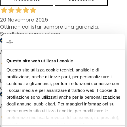
i
a
n
20 Novembre 2025
t
Ottima- collistar sempre una garanzia.
i
Spedizione superveloce
S
i
Acquirente verificato
e
r
Questo sito web utilizza i cookie
i
Questo sito utilizza cookie tecnici, analitici e di
e
18 Aprile 2025
profilazione, anche di terze parti, per personalizzare i
A
La adoro sembra come bere un bicchiere
contenuti e gli annunci, per fornire funzioni connesse con
t
d'acqua la mia pelle e idratanta tutto il giorno
i social media e per analizzare il traffico web. I cookie di
t
profilazione sono utilizzati anche per la personalizzazione
i
v
degli annunci pubblicitari. Per maggiori informazioni su
Acquirente verificato
i
come questo sito utilizza i cookie, per modificare le
i
preferenze (inclusa la revoca del consenso, se prestato),
n
nonché per sapere come trattiamo i dati personali –