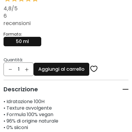
c
i
4,8
/5
6
D
recensioni
e
t
Formato:
e
50 ml
r
g
e
Quantità:
Quantità
n
Aggiungi al carrello
t
i
e
Descrizione
s
t
• Idratazione 100H
r
• Texture avvolgente
u
• Formula 100% vegan
c
• 96% di origine naturale
c
• 0% siiconi