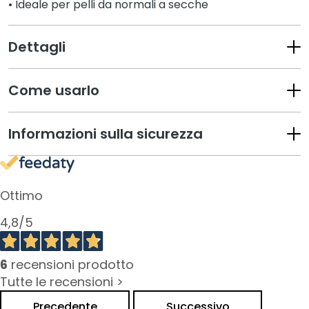
a
• Ideale per pelli da normali a secche
n
t
Dettagli
i
M
Come usarlo
a
s
c
Informazioni sulla sicurezza
h
e
r
e
Ottimo
e
d
4,8
/5
E
s
6
recensioni prodotto
f
Tutte le recensioni >
o
l
Precedente
Successivo