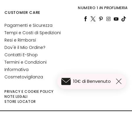
L
i
NUMERO 1
IN PROFUMERIA
CUSTOMER CARE
f
t
Pagamenti e Sicurezza
i
Tempi e Costi di Spedizioni
n
Resi e Rimborsi
g
Dov'è il Mio Ordine?
L
Contatti E-Shop
u
Termini e Condizioni
m
Informativa
i
Cosmetovigilanza
n
10€ di Benvenuto
o
PRIVACY E COOKIE POLICY
s
NOTE LEGALI
42,00 €
i
Aggiungi al carrello
STORE LOCATOR
31,50 €
t
à
©2026 Collistar S.p.A. con Socio Unico, via G.B. Pirelli, 19 - 20124 Milano - Italy
- Capitale Sociale euro 1.050.000,00 interamente versato - C.F. - R.I. Milano -
A
P.I. 10267000155 - R.E.A MI1361408 - Società soggetta all'attività di direzione