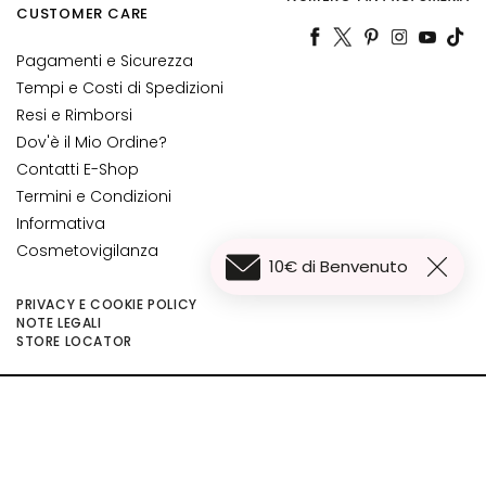
L
CUSTOMER CARE
i
f
Pagamenti e Sicurezza
t
Tempi e Costi di Spedizioni
i
Resi e Rimborsi
n
Dov'è il Mio Ordine?
g
Contatti E-Shop
L
Termini e Condizioni
u
Informativa
m
Cosmetovigilanza
10€ di Benvenuto
i
n
PRIVACY E COOKIE POLICY
o
NOTE LEGALI
29,00 €
Aggiungi al carrello
STORE LOCATOR
s
21,75 €
i
t
©2026 Collistar S.p.A. con Socio Unico, via G.B. Pirelli, 19 - 20124 Milano - Italy
à
- Capitale Sociale euro 1.050.000,00 interamente versato - C.F. - R.I. Milano -
P.I. 10267000155 - R.E.A MI1361408 - Società soggetta all'attività di direzione
A
e coordinamento di Bolton Group s.r.l.