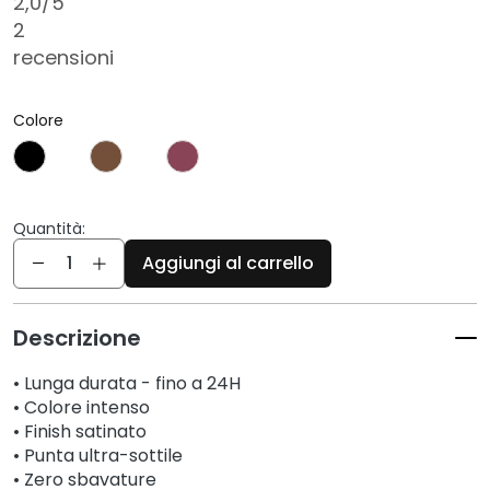
c
2,0
/5
i
2
recensioni
D
e
t
Colore
e
r
g
e
Quantità:
n
Quantità
Aggiungi al carrello
t
i
e
Descrizione
s
t
• Lunga durata - fino a 24H
r
• Colore intenso
u
• Finish satinato
c
• Punta ultra-sottile
c
• Zero sbavature