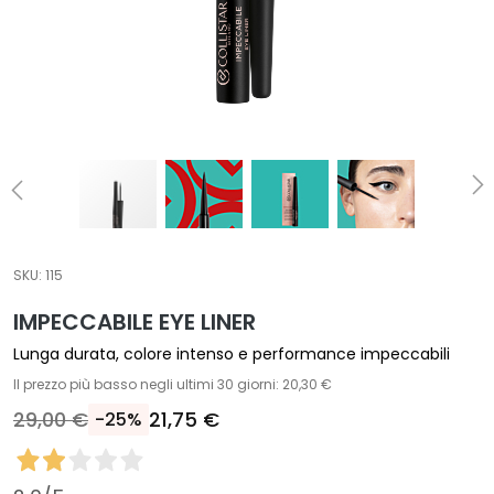
T
r
a
t
t
a
m
e
n
t
SKU:
115
i
s
IMPECCABILE EYE LINER
p
Lunga durata, colore intenso e performance impeccabili
e
Il prezzo più basso negli ultimi 30 giorni: 20,30 €
c
29,00 €
21,75 €
i
-25%
f
i