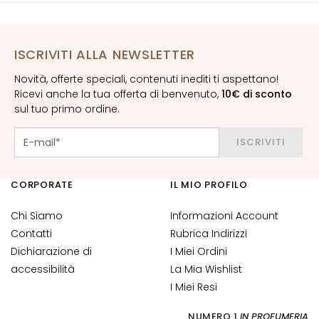
n
t
i
ISCRIVITI ALLA NEWSLETTER
-
e
Novità, offerte speciali, contenuti inediti ti aspettano!
t
Ricevi anche la tua offerta di benvenuto,
10€ di sconto
à
sul tuo primo ordine.
I
ISCRIVITI
d
r
a
CORPORATE
IL MIO PROFILO
t
a
Chi Siamo
Informazioni Account
z
Contatti
Rubrica Indirizzi
i
Dichiarazione di
I Miei Ordini
o
accessibilità
La Mia Wishlist
n
I Miei Resi
e
NUMERO 1
IN PROFUMERIA