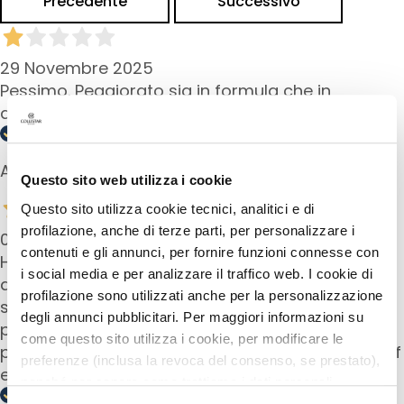
Precedente
Successivo
i
a
n
29 Novembre 2025
t
Pessimo. Peggiorato sia in formula che in
i
applicatore
S
i
e
Acquirente verificato
Questo sito web utilizza i cookie
r
i
Questo sito utilizza cookie tecnici, analitici e di
e
profilazione, anche di terze parti, per personalizzare i
06 Ottobre 2025
A
contenuti e gli annunci, per fornire funzioni connesse con
Ho sempre usato l'eye liner nero, e pensavo che
t
i social media e per analizzare il traffico web. I cookie di
questo fosse uguale , cambiando ovviamente
t
profilazione sono utilizzati anche per la personalizzazione
solo il colore. Invece il formato è diverso e non lo
i
degli annunci pubblicitari. Per maggiori informazioni su
preferisco. Trovo molto più maneggevole e
v
come questo sito utilizza i cookie, per modificare le
pratrico il tubetto della versione nera. Waterproof
i
preferenze (inclusa la revoca del consenso, se prestato),
efficace
i
nonché per sapere come trattiamo i dati personali –
n
anche raccolti tramite cookie – può consultare