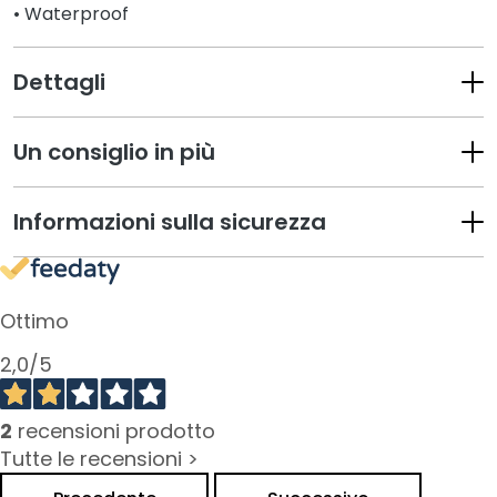
a
• Waterproof
n
t
Dettagli
i
M
Un consiglio in più
a
s
c
Informazioni sulla sicurezza
h
e
r
e
Ottimo
e
d
2,0
/5
E
s
2
recensioni prodotto
f
o
Tutte le recensioni >
l