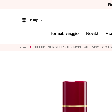
Fi
Italy
Formati Viaggio
formati viaggio
novità
vi
Novità
Home
LIFT HD+ SIERO LIFTANTE RIMODELLANTE VISO E COLLO
Viso
CATEGORIA
Trattamenti
specifici
Detergenti e
struccanti
Maschere ed
Esfolianti
Sieri e Attivi in
Gocce