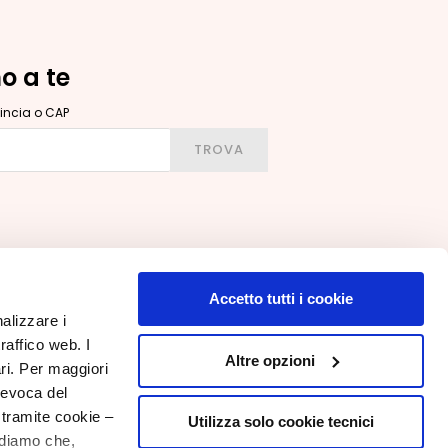
no a te
ovincia o CAP
ittà, provincia o CAP
TROVA
Accetto tutti i cookie
nalizzare i
raffico web. I
IL MIO PROFILO
Altre opzioni
ari. Per maggiori
Informazioni Account
revoca del
Rubrica Indirizzi
 tramite cookie –
Utilizza solo cookie tecnici
rdiamo che,
I Miei Ordini