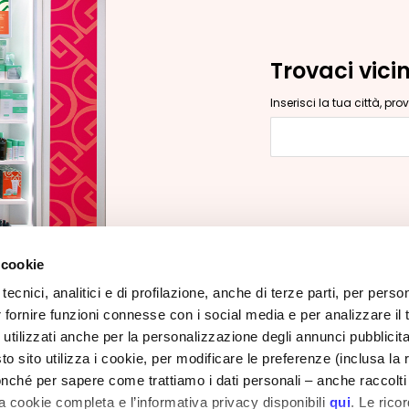
Trovaci vici
Inserisci la tua città, pr
Inserisci la tua c
 cookie
tecnici, analitici e di profilazione, anche di terze parti, per perso
r fornire funzioni connesse con i social media e per analizzare il t
CORPORATE
CUSTOMER CARE
 utilizzati anche per la personalizzazione degli annunci pubblicit
Chi Siamo
Pagamenti e Sicurezza
 sito utilizza i cookie, per modificare le preferenze (inclusa la 
Contatti
Tempi e Costi di Spedizioni
nché per sapere come trattiamo i dati personali – anche raccolti
to
a cookie completa e l’informativa privacy disponibili
qui
. Le rico
Dichiarazione di
Resi e Rimborsi