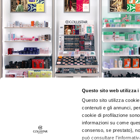
Lift HD+
Futura
Unica
NOT
Corpo
CATEGORIA
Creme e Oli
Bagno e Doccia
Scrub corpo
Questo sito web utilizza i
Deodoranti
Questo sito utilizza cookie 
Autoabbronzanti
contenuti e gli annunci, pe
supersieri
cookie di profilazione sono
ISCRIVITI ALLA NEWSLETTER
ESIGENZA
informazioni su come questo
Autoabbronzanti
Novità, offerte speciali, contenuti inediti ti aspettano!
consenso, se prestato), no
Ricevi anche la tua offerta di benvenuto,
10€ di scon
può consultare l’informativ