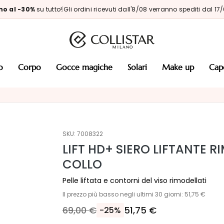
no al -30%
su tutto!
|
Gli ordini ricevuti dall'8/08 verranno spediti dal 17
so
corpo
gocce magiche
solari
make up
cap
SKU:
7008322
LIFT HD+ SIERO LIFTANTE R
COLLO
Pelle liftata e contorni del viso rimodellati
Il prezzo più basso negli ultimi 30 giorni: 51,75 €
69,00 €
51,75 €
-25%