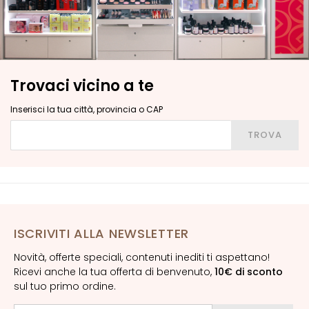
G
E
N
Z
A
Trovaci vicino a te
G
Inserisci la tua città, provincia o CAP
o
Inserisci la tua città, provincia o CAP
c
TROVA
c
e
M
a
g
i
ISCRIVITI ALLA NEWSLETTER
c
h
Novità, offerte speciali, contenuti inediti ti aspettano!
Ricevi anche la tua offerta di benvenuto,
10€ di sconto
e
sul tuo primo ordine.
A