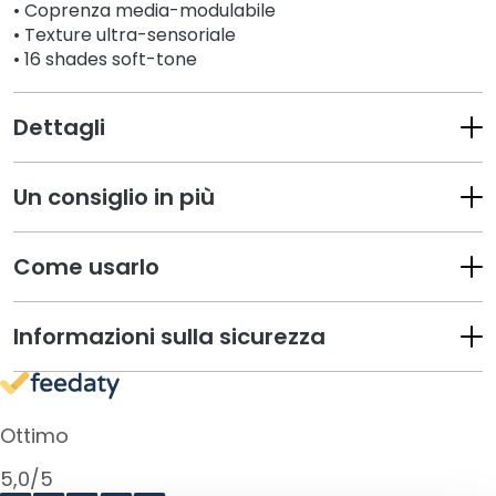
a
• Coprenza media-modulabile
n
• Texture ultra-sensoriale
t
• 16 shades soft-tone
i
M
Dettagli
a
s
Un consiglio in più
c
h
e
Come usarlo
r
e
e
Informazioni sulla sicurezza
d
E
s
f
Ottimo
o
5,0
/5
l