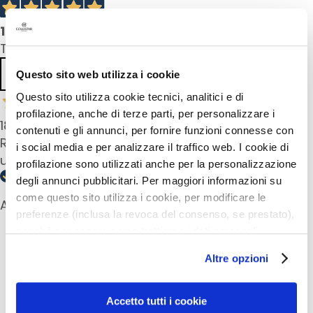
i
a
1
recensioni prodotto
n
Tutte le recensioni >
t
i
Precedente
Successivo
Questo sito web utilizza i cookie
S
Questo sito utilizza cookie tecnici, analitici e di
i
profilazione, anche di terze parti, per personalizzare i
18 Maggio 2025
e
contenuti e gli annunci, per fornire funzioni connesse con
Rossetto leggero con effetto naturale. È davvero
r
i social media e per analizzare il traffico web. I cookie di
un ottimo colore. Lo consiglio.
i
profilazione sono utilizzati anche per la personalizzazione
e
degli annunci pubblicitari. Per maggiori informazioni su
A
come questo sito utilizza i cookie, per modificare le
Acquirente verificato
t
preferenze (inclusa la revoca del consenso, se prestato),
t
nonché per sapere come trattiamo i dati personali –
i
anche raccolti tramite cookie – può consultare
v
Altre opzioni
I più amati
l’informativa cookie completa e l’informativa privacy
i
disponibili
qui
. Le ricordiamo che, qualora clicchi su
i
“Utilizza solo i cookie necessari”, non sarà installato
Accetto tutti i cookie
n
iungi
Aggiungi
Aggiu