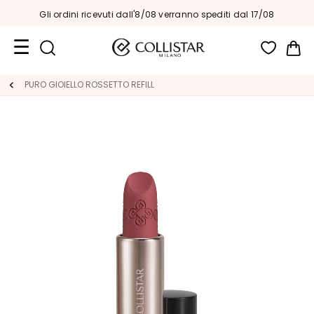
Fino al -30%
su tutto
/08 verranno spediti dal 17/08
Car
Formati
PURO GIOIELLO ROSSETTO REFILL
Viaggio
Novità
Viso
C
A
T
E
G
O
R
I
A