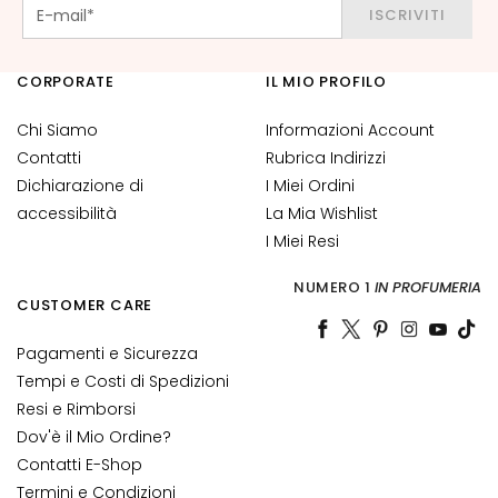
n
ISCRIVITI
t
i
CORPORATE
IL MIO PROFILO
-
e
Chi Siamo
Informazioni Account
t
Contatti
Rubrica Indirizzi
à
Dichiarazione di
I Miei Ordini
I
accessibilità
La Mia Wishlist
d
I Miei Resi
r
a
NUMERO 1
IN PROFUMERIA
CUSTOMER CARE
t
a
Pagamenti e Sicurezza
z
Tempi e Costi di Spedizioni
i
Resi e Rimborsi
o
n
Dov'è il Mio Ordine?
e
Contatti E-Shop
Termini e Condizioni