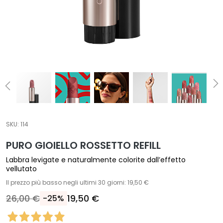
T
r
a
t
t
a
m
e
n
t
SKU:
114
i
s
PURO GIOIELLO ROSSETTO REFILL
p
Labbra levigate e naturalmente colorite dall’effetto
e
vellutato
c
Il prezzo più basso negli ultimi 30 giorni: 19,50 €
i
26,00 €
19,50 €
-25%
f
i