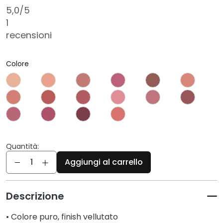
c
5,0
/5
i
1
D
recensioni
e
t
Colore
e
r
g
e
n
t
i
e
Quantità:
Quantità
s
Aggiungi al carrello
t
r
u
Descrizione
c
c
• Colore puro, finish vellutato