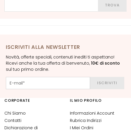
z
Inserisci la tua città, provincia o CAP
TROVA
i
o
n
e
U
V
ISCRIVITI ALLA NEWSLETTER
v
i
Novità, offerte speciali, contenuti inediti ti aspettano!
s
Ricevi anche la tua offerta di benvenuto,
10€ di sconto
o
sul tuo primo ordine.
R
ISCRIVITI
e
t
i
CORPORATE
IL MIO PROFILO
n
Chi Siamo
o
Informazioni Account
l
Contatti
Rubrica Indirizzi
o
Dichiarazione di
I Miei Ordini