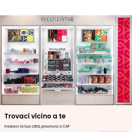
c
i
d
o
i
a
l
u
r
o
n
i
c
o
P
r
o
Trovaci vicino a te
t
e
Inserisci la tua città, provincia o CAP