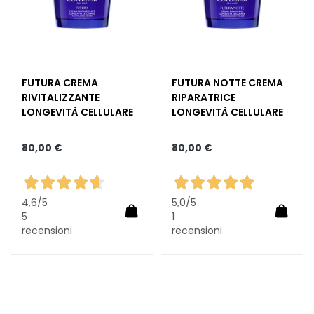
L
i
f
t
i
FUTURA CREMA
FUTURA NOTTE CREMA
n
RIVITALIZZANTE
RIPARATRICE
g
LONGEVITÀ CELLULARE
LONGEVITÀ CELLULARE
L
u
80,00 €
80,00 €
m
i
n
4,6
/5
5,0
/5
o
Aggiungi al carrello
Aggiun
5
1
s
recensioni
recensioni
i
t
à
A