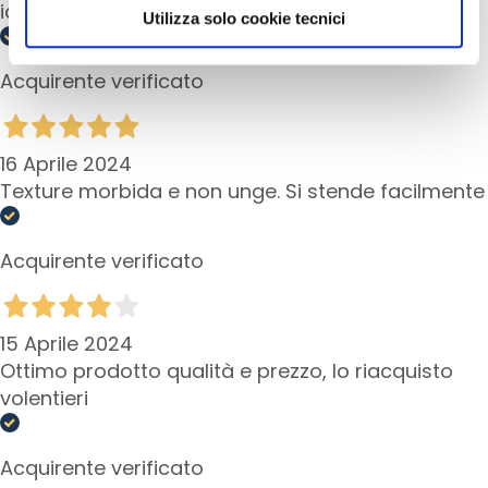
idratazione.
scegliere, in modo più granulare, quali cookie
G
Utilizza solo cookie tecnici
E
autorizzare.
N
Acquirente verificato
Z
A
G
16 Aprile 2024
o
Texture morbida e non unge. Si stende facilmente
c
c
e
Acquirente verificato
M
a
g
15 Aprile 2024
i
Ottimo prodotto qualità e prezzo, lo riacquisto
c
volentieri
h
e
Acquirente verificato
A