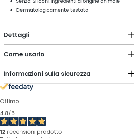
Senza: Siliconi, ingredienti di origine animale
a
n
Dermatologicamente testato
t
i
Dettagli
M
a
s
Come usarlo
c
h
e
Informazioni sulla sicurezza
r
e
e
d
Ottimo
E
s
4,8
/5
f
o
12
recensioni prodotto
l