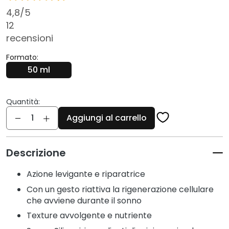
c
4,8
/5
i
12
D
recensioni
e
t
Formato:
e
50 ml
r
g
e
Quantità:
Quantità
n
Aggiungi al carrello
t
i
e
Descrizione
s
t
Azione levigante e riparatrice
r
Con un gesto riattiva la rigenerazione cellulare
u
che avviene durante il sonno
c
Texture avvolgente e nutriente
c