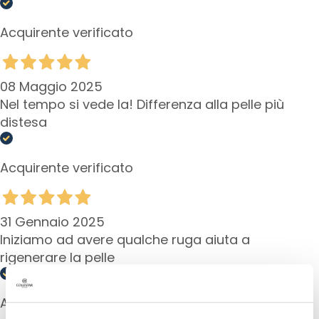
G
o
Acquirente verificato
c
c
e
08 Maggio 2025
C
Nel tempo si vede la! Differenza alla pelle più
r
distesa
e
m
Acquirente verificato
e
V
i
s
31 Gennaio 2025
o
Iniziamo ad avere qualche ruga aiuta a
rigenerare la pelle
C
o
n
Acquirente verificato
t