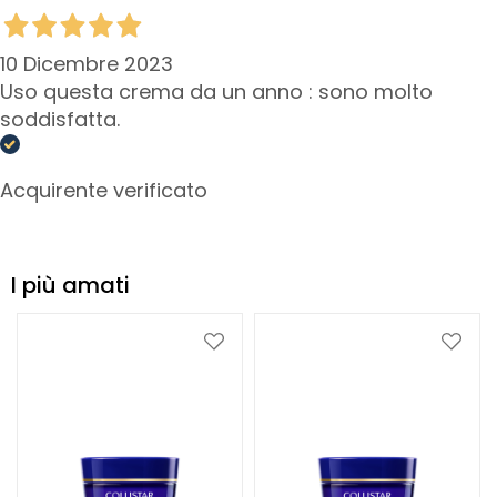
n
t
i
10 Dicembre 2023
-
Uso questa crema da un anno : sono molto
e
soddisfatta.
t
à
Acquirente verificato
I
d
r
a
I più amati
t
a
Aggiungi
Aggiu
z
alla
alla
i
lista
lista
o
desideri
deside
n
e