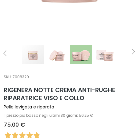
T
r
a
t
t
a
m
e
n
t
SKU:
7008329
i
s
RIGENERA NOTTE CREMA ANTI-RUGHE
p
RIPARATRICE VISO E COLLO
e
Pelle levigata e riparata
c
Il prezzo più basso negli ultimi 30 giorni: 56,25 €
i
f
75,00 €
i