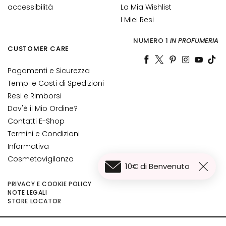
accessibilità
La Mia Wishlist
S
I Miei Resi
O
L
NUMERO 1
IN PROFUMERIA
U
CUSTOMER CARE
Z
I
Pagamenti e Sicurezza
O
Tempi e Costi di Spedizioni
N
Resi e Rimborsi
I
Dov'è il Mio Ordine?
P
Contatti E-Shop
E
Termini e Condizioni
R
Informativa
P
Cosmetovigilanza
10€ di Benvenuto
e
l
PRIVACY E COOKIE POLICY
NOTE LEGALI
l
75,00 €
Aggiungi al carrello
STORE LOCATOR
e
s