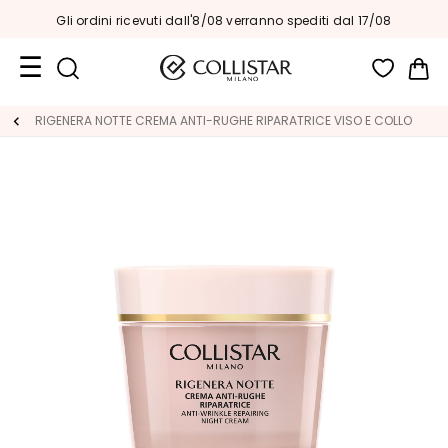
Fino al -30%
su tutto!
|
l 17/08
Car
Formati
RIGENERA NOTTE CREMA ANTI-RUGHE RIPARATRICE VISO E COLLO
Viaggio
Novità
Viso
C
A
T
E
G
O
R
I
A