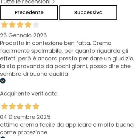
Tutte le recensioni >
i
a
Precedente
Successivo
n
t
i
26 Gennaio 2026
Prodotto in confezione ben fatta. Crema
S
i
facilmente spalmabile, per quanto riguarda gli
e
effetti però è ancora presto per dare un giudizio,
r
la sto provando da pochi giorni, posso dire che
i
sembra di buona qualità
e
A
t
Acquirente verificato
t
i
v
04 Dicembre 2025
i
ottima crema facile da applicare e molto buona
i
come protezione
n