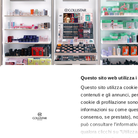
Alta SPF 30-50+
GOCCE
MAGICHE
Autoabbronzanti
Viso
Corpo
Per lui
Make Up
VISO
Questo sito web utilizza i
Blush
Questo sito utilizza cookie 
Bronzer
contenuti e gli annunci, pe
Primer viso
cookie di profilazione sono
ISCRIVITI ALLA NEWSLETTER
informazioni su come questo
Fondotinta e BB
Novità, offerte speciali, contenuti inediti ti aspettano!
consenso, se prestato), no
cream
Ricevi anche la tua offerta di benvenuto,
10€ di scon
può consultare l’informativ
Correttori
sul tuo primo ordine.
qualora clicchi su “Utilizz