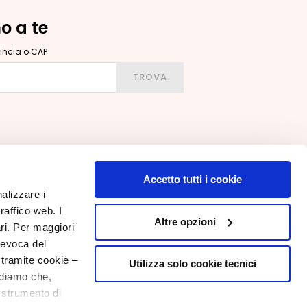
no a te
ovincia o CAP
ittà, provincia o CAP
TROVA
Accetto tutti i cookie
nalizzare i
raffico web. I
IL MIO PROFILO
Altre opzioni
ari. Per maggiori
Informazioni Account
revoca del
Rubrica Indirizzi
 tramite cookie –
Utilizza solo cookie tecnici
rdiamo che,
I Miei Ordini
o strumento di
La Mia Wishlist
10€ di Benvenuto