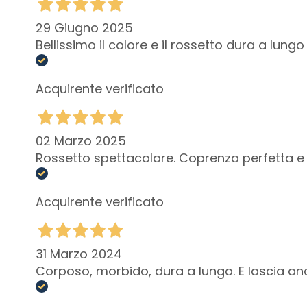
Glass Skin
Idratazione e
29 Giugno 2025
nutrimento
Bellissimo il colore e il rossetto dura a lungo
Rassodanti
Anticellulite e
Acquirente verificato
snellenti
SOLUZIONI PER
02 Marzo 2025
Zone Specifiche
Rossetto spettacolare. Coprenza perfetta e d
Cellulite
Pelle rilassata
Acquirente verificato
Pelle secca o
disidratata
Adiposità
31 Marzo 2024
localizzate
Corposo, morbido, dura a lungo. E lascia anc
Trattamenti
seno