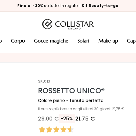
Fino al -30%
su tutto!
|
In regalo il
Kit Beauty-to-go
so
corpo
gocce magiche
solari
make up
cap
SKU:
13
ROSSETTO UNICO®
Colore pieno - tenuta perfetta
Il prezzo più basso negli ultimi 30 giorni: 21,75 €
29,00 €
21,75 €
-25%