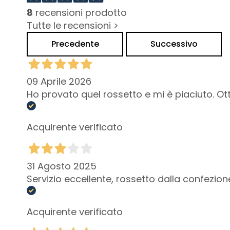
Lift HD+
8
recensioni prodotto
Tutte le recensioni >
Futura
Unica
Precedente
Successivo
NOT
Corpo
09 Aprile 2026
CATEGORIA
Ho provato quel rossetto e mi è piaciuto. O
Creme e Oli
Bagno e Doccia
Acquirente verificato
Scrub corpo
Deodoranti
31 Agosto 2025
Autoabbronzanti
Servizio eccellente, rossetto dalla confezion
supersieri
ESIGENZA
Acquirente verificato
Autoabbronzanti