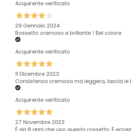
Acquirente verificato
LINEE
Glass Skin
Rassodanti
29 Gennaio 2024
Rossetto cremoso e brillante ! Bel colore
Anticellulite e
snellenti
Acquirente verificato
Gocce Magiche
Solari
CATEGORIA
11 Dicembre 2023
Creme solari
Consistenza cremosa ma leggera, lascia le l
Olio Solare
Spray Solare
Acquirente verificato
Stick solare
Doposole
27 Novembre 2023
Capelli
È da 8 anni che uso questo rossetto. È eccez