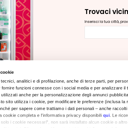
Trovaci vici
Inserisci la tua città, pr
Inserisci la tua c
 cookie
tecnici, analitici e di profilazione, anche di terze parti, per perso
r fornire funzioni connesse con i social media e per analizzare il t
CORPORATE
CUSTOMER CARE
 utilizzati anche per la personalizzazione degli annunci pubblicit
Chi Siamo
Pagamenti e Sicurezza
 sito utilizza i cookie, per modificare le preferenze (inclusa la 
Contatti
Tempi e Costi di Spedizioni
nché per sapere come trattiamo i dati personali – anche raccolti
to
a cookie completa e l’informativa privacy disponibili
qui
. Le rico
Dichiarazione di
Resi e Rimborsi
a solo i cookie necessari”, non sarà installato alcun cookie o altr
accessibilità
Dov'è il Mio Ordine?