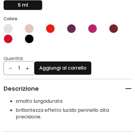
c
6 ml
i
D
Colore
e
t
e
r
g
Quantità:
e
Quantità
n
Aggiungi al carrello
t
i
Descrizione
e
s
smalto lungadurata
t
r
brillantezza effetto lucido pennello alta
u
precisione.
c
c