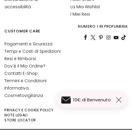
G
accessibilità
La Mia Wishlist
E
I Miei Resi
N
Z
NUMERO 1
IN PROFUMERIA
A
CUSTOMER CARE
G
Pagamenti e Sicurezza
o
Tempi e Costi di Spedizioni
c
Resi e Rimborsi
c
Dov'è il Mio Ordine?
e
Contatti E-Shop
M
Termini e Condizioni
a
Informativa
g
Cosmetovigilanza
i
10€ di Benvenuto
c
h
PRIVACY E COOKIE POLICY
NOTE LEGALI
e
7,50 €
Aggiungi al carrello
STORE LOCATOR
5,63 €
A