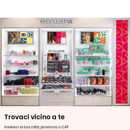
G
o
c
c
e
C
r
e
m
e
V
i
s
o
C
o
Trovaci vicino a te
n
t
Inserisci la tua città, provincia o CAP