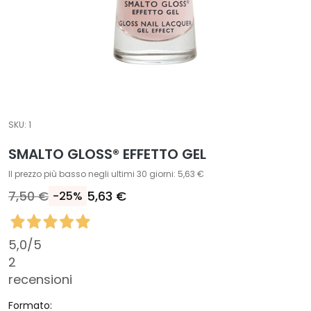
T
r
a
t
t
a
m
SKU:
1
e
n
SMALTO GLOSS® EFFETTO GEL
t
Il prezzo più basso negli ultimi 30 giorni: 5,63 €
i
7,50 €
5,63 €
-25%
s
p
e
5,0
/5
c
2
i
recensioni
f
i
Formato: