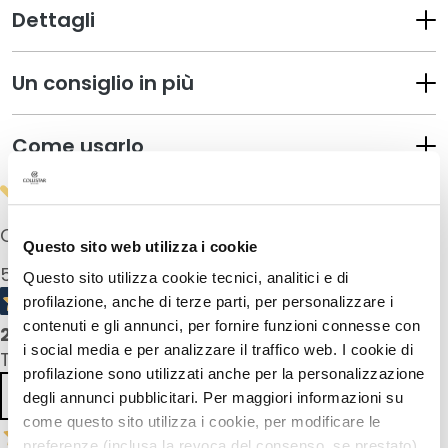
a
Dettagli
n
t
i
Un consiglio in più
M
a
Come usarlo
s
c
h
e
Ottimo
Questo sito web utilizza i cookie
r
e
5,0
/5
Questo sito utilizza cookie tecnici, analitici e di
e
profilazione, anche di terze parti, per personalizzare i
d
contenuti e gli annunci, per fornire funzioni connesse con
2
recensioni prodotto
E
i social media e per analizzare il traffico web. I cookie di
Tutte le recensioni >
s
profilazione sono utilizzati anche per la personalizzazione
f
Precedente
Successivo
degli annunci pubblicitari. Per maggiori informazioni su
o
come questo sito utilizza i cookie, per modificare le
l
preferenze (inclusa la revoca del consenso, se prestato),