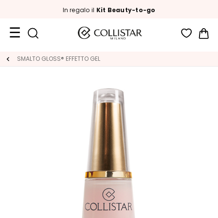
In regalo il
Kit Beauty-to-go
Car
Formati
SMALTO GLOSS® EFFETTO GEL
Viaggio
Novità
Viso
C
A
T
E
G
O
R
I
A