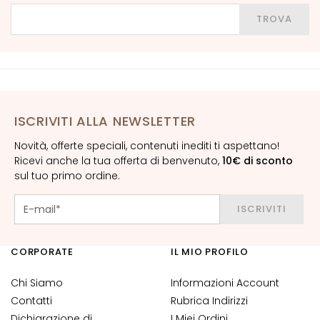
o
Inserisci la tua città, provincia o CAP
TROVA
r
n
o
o
c
c
ISCRIVITI ALLA NEWSLETTER
h
i
Novità, offerte speciali, contenuti inediti ti aspettano!
e
Ricevi anche la tua offerta di benvenuto,
10€ di sconto
l
sul tuo primo ordine.
a
b
ISCRIVITI
b
r
CORPORATE
a
IL MIO PROFILO
E
Chi Siamo
Informazioni Account
S
Contatti
Rubrica Indirizzi
I
Dichiarazione di
I Miei Ordini