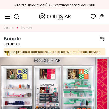
Gli ordini ricevuti dall'8/08 verranno spediti dal 17/08
Car
Formati
Home
Bundle
Viaggio
Bundle
Novità
0
PRODOTTI
Nessun prodotto corrispondete alla selezione è stato trovato.
Viso
C
A
T
E
G
O
R
I
A