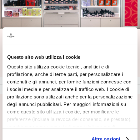
T
r
a
t
Trovaci vicino a te
t
a
Inserisci la tua città, provincia o CAP
m
Questo sito web utilizza i cookie
Inserisci la tua città, provincia o CAP
e
TROVA
Questo sito utilizza cookie tecnici, analitici e di
n
profilazione, anche di terze parti, per personalizzare i
t
contenuti e gli annunci, per fornire funzioni connesse con
i
s
i social media e per analizzare il traffico web. I cookie di
p
profilazione sono utilizzati anche per la personalizzazione
e
degli annunci pubblicitari. Per maggiori informazioni su
ISCRIVITI ALLA NEWSLETTER
c
come questo sito utilizza i cookie, per modificare le
Novità, offerte speciali, contenuti inediti ti aspettano!
i
preferenze (inclusa la revoca del consenso, se prestato),
Ricevi anche la tua offerta di benvenuto,
10€ di sconto
f
nonché per sapere come trattiamo i dati personali –
sul tuo primo ordine.
i
anche raccolti tramite cookie – può consultare
Altre opzioni