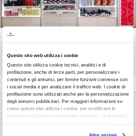
T
r
a
t
Trovaci vicino a te
t
a
Inserisci la tua città, provincia o CAP
m
Questo sito web utilizza i cookie
Inserisci la tua città, provincia o CAP
e
TROVA
Questo sito utilizza cookie tecnici, analitici e di
n
profilazione, anche di terze parti, per personalizzare i
t
contenuti e gli annunci, per fornire funzioni connesse con
i
s
i social media e per analizzare il traffico web. I cookie di
p
profilazione sono utilizzati anche per la personalizzazione
e
degli annunci pubblicitari. Per maggiori informazioni su
ISCRIVITI ALLA NEWSLETTER
c
come questo sito utilizza i cookie, per modificare le
Novità, offerte speciali, contenuti inediti ti aspettano!
i
preferenze (inclusa la revoca del consenso, se prestato),
Ricevi anche la tua offerta di benvenuto,
10€ di sconto
f
nonché per sapere come trattiamo i dati personali –
sul tuo primo ordine.
i
anche raccolti tramite cookie – può consultare
Altre opzioni