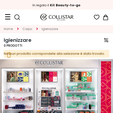
In regalo il
Kit Beauty-to-go
Car
Formati
Home
Corpo
Igienizzare
Viaggio
Igienizzare
Novità
0
PRODOTTI
Nessun prodotto corrispondete alla selezione è stato trovato.
Viso
C
A
T
E
G
O
R
I
A