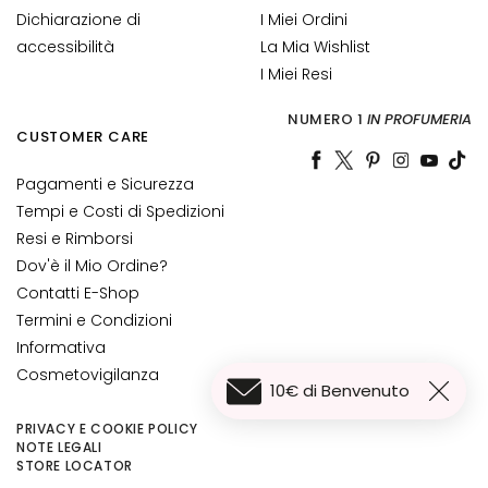
n
Dichiarazione di
I Miei Ordini
t
accessibilità
La Mia Wishlist
i
I Miei Resi
-
e
NUMERO 1
IN PROFUMERIA
t
CUSTOMER CARE
à
Pagamenti e Sicurezza
I
Tempi e Costi di Spedizioni
d
Resi e Rimborsi
r
Dov'è il Mio Ordine?
a
Contatti E-Shop
t
Termini e Condizioni
a
Informativa
z
Cosmetovigilanza
i
10€ di Benvenuto
o
n
PRIVACY E COOKIE POLICY
NOTE LEGALI
e
80,00 €
Aggiungi al carrello
STORE LOCATOR
60,00 €