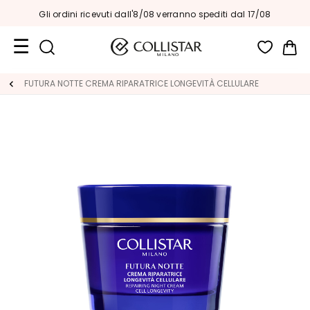
Gli ordini ricevuti dall'8/08 verranno spediti dal 17/08
Car
Formati
FUTURA NOTTE CREMA RIPARATRICE LONGEVITÀ CELLULARE
Viaggio
Novità
Viso
C
A
T
E
G
O
R
I
A