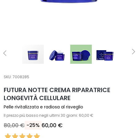
T
r
a
t
t
a
m
e
n
t
SKU:
7008285
i
s
FUTURA NOTTE CREMA RIPARATRICE
p
LONGEVITÀ CELLULARE
e
Pelle rivitalizzata e radiosa al risveglio
c
Il prezzo più basso negli ultimi 30 giorni: 60,00 €
i
f
80,00 €
60,00 €
-25%
i