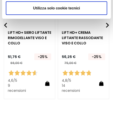
G
scegliere, in modo più granulare, quali cookie
Utilizza solo cookie tecnici
o
autorizzare.
c
c
e
LIFT HD+ SIERO LIFTANTE
LIFT HD+ CREMA
C
RIMODELLANTE VISO E
LIFTANTE RASSODANTE
r
COLLO
VISO E COLLO
e
m
51,75 €
-25%
56,25 €
-25%
e
69,00 €
75,00 €
V
i
s
4,6
/5
4,8
/5
o
Aggiungi al carrello
Aggiun
9
14
recensioni
recensioni
C
iungi al carrello
o
n
t