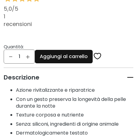
c
i
5,0
/5
1
D
recensioni
e
t
e
r
Quantità:
Quantità
g
Aggiungi al carrello
e
n
t
Descrizione
i
e
Azione rivitalizzante e riparatrice
s
Con un gesto preserva la longevità della pelle
t
durante la notte
r
Texture corposa e nutriente
u
Senza: siliconi, ingredienti di origine animale
c
c
Dermatologicamente testato