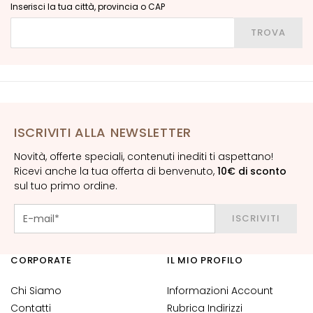
Inserisci la tua città, provincia o CAP
G
Inserisci la tua città, provincia o CAP
E
TROVA
N
Z
A
G
o
ISCRIVITI ALLA NEWSLETTER
c
c
Novità, offerte speciali, contenuti inediti ti aspettano!
e
Ricevi anche la tua offerta di benvenuto,
10€ di sconto
M
sul tuo primo ordine.
a
g
ISCRIVITI
i
c
h
CORPORATE
IL MIO PROFILO
e
Chi Siamo
Informazioni Account
A
Contatti
Rubrica Indirizzi