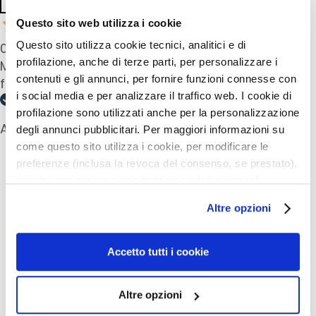
i
a
Questo sito web utilizza i cookie
n
Questo sito utilizza cookie tecnici, analitici e di
03 Dicembre 2025
t
profilazione, anche di terze parti, per personalizzare i
Molto buona, pelle perfetta dopo uso. A volte se
i
contenuti e gli annunci, per fornire funzioni connesse con
fa molto freddo la uso anche per il giorno
i social media e per analizzare il traffico web. I cookie di
S
i
profilazione sono utilizzati anche per la personalizzazione
Acquirente verificato
e
degli annunci pubblicitari. Per maggiori informazioni su
r
come questo sito utilizza i cookie, per modificare le
i
preferenze (inclusa la revoca del consenso, se prestato),
e
nonché per sapere come trattiamo i dati personali –
I più amati
A
anche raccolti tramite cookie – può consultare
Altre opzioni
t
l’informativa cookie completa e l’informativa privacy
t
iungi
Aggiungi
Aggiu
disponibili
qui
. Le ricordiamo che, qualora clicchi su
i
a
alla
alla
“Utilizza solo i cookie necessari”, non sarà installato
Accetto tutti i cookie
v
a
lista
lista
alcun cookie o altro strumento di tracciamento diverso da
ideri
desideri
deside
i
quelli tecnici. Cliccando su “Accetto tutti i cookie”,
i
Altre opzioni
presterà il consenso all’installazione di tutti i cookie
n
utilizzati dal sito. Cliccando su "Altre opzioni", potrà