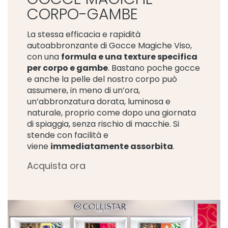
CORPO-GAMBE
E
S
I
La stessa efficacia e rapidità
G
autoabbronzante di Gocce Magiche Viso,
E
con una
formula e una texture specifica
N
per corpo e gambe
. Bastano poche gocce
Z
e anche la pelle del nostro corpo può
A
assumere, in meno di un’ora,
un’abbronzatura dorata, luminosa e
G
o
naturale, proprio come dopo una giornata
c
di spiaggia, senza rischio di macchie. Si
c
stende con facilità e
e
viene
immediatamente assorbita
.
M
a
Acquista ora
g
i
c
h
e