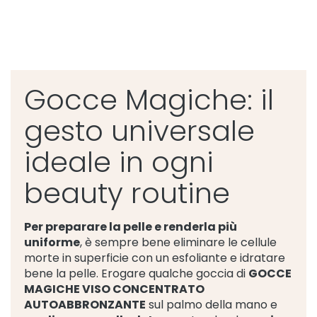
c
h
e
r
e
e
Gocce Magiche: il
d
E
gesto universale
s
f
o
ideale in ogni
l
i
beauty routine
a
n
t
Per preparare la pelle e renderla più
i
uniforme
, è sempre bene eliminare le cellule
morte in superficie con un esfoliante e idratare
S
i
bene la pelle. Erogare qualche goccia di
GOCCE
e
MAGICHE VISO CONCENTRATO
r
AUTOABBRONZANTE
sul palmo della mano e
i