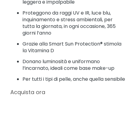
t
leggera e impalpabile
e
Proteggono da raggi UV e IR, luce blu,
r
g
inquinamento e stress ambientali, per
e
tutta la giornata, in ogni occasione, 365
n
giorni l’anno
t
i
Grazie alla Smart Sun Protection® stimola
e
la Vitamina D
s
Donano luminosità e uniformano
t
r
l’incarnato, ideali come base make-up
u
Per tutti i tipi di pelle, anche quella sensibile
c
c
Acquista ora
a
n
t
i
M
a
s