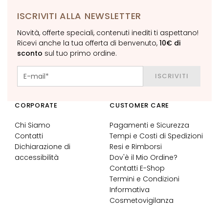
f
t
ISCRIVITI ALLA NEWSLETTER
i
Novità, offerte speciali, contenuti inediti ti aspettano!
n
Ricevi anche la tua offerta di benvenuto,
10€ di
g
sconto
sul tuo primo ordine.
L
u
ISCRIVITI
m
i
n
CORPORATE
CUSTOMER CARE
o
s
Chi Siamo
Pagamenti e Sicurezza
i
Contatti
Tempi e Costi di Spedizioni
t
Dichiarazione di
Resi e Rimborsi
à
accessibilità
Dov'è il Mio Ordine?
A
Contatti E-Shop
c
Termini e Condizioni
i
Informativa
d
Cosmetovigilanza
o
i