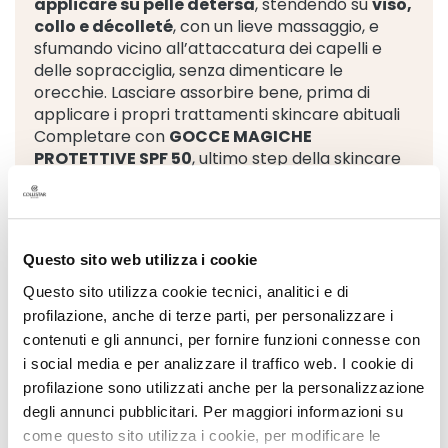
applicare su pelle detersa
, stendendo su
viso,
e
collo e décolleté
, con un lieve massaggio, e
A
sfumando vicino all’attaccatura dei capelli e
t
delle sopracciglia, senza dimenticare le
t
orecchie. Lasciare assorbire bene, prima di
i
applicare i propri trattamenti skincare abituali
v
Completare con
GOCCE MAGICHE
i
i
PROTETTIVE SPF 50
, ultimo step della skincare
n
routine!
G
Erogare qualche goccia sul palmo della mano e
o
applicare su viso, collo, décolleté. Grazie alla
c
texture ultra-leggera e impalpabile è ideale
c
Questo sito web utilizza i cookie
come base per il successivo make-up.
e
Questo sito utilizza cookie tecnici, analitici e di
C
profilazione, anche di terze parti, per personalizzare i
r
contenuti e gli annunci, per fornire funzioni connesse con
Detersione
e
i social media e per analizzare il traffico web. I cookie di
m
profilazione sono utilizzati anche per la personalizzazione
e
V
degli annunci pubblicitari. Per maggiori informazioni su
Esfoliazione
i
come questo sito utilizza i cookie, per modificare le