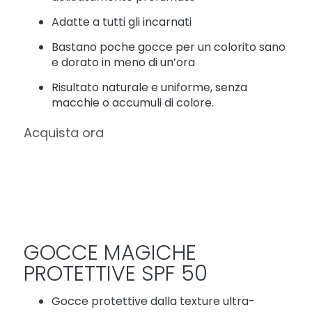
r
Adatte a tutti gli incarnati
a
t
Bastano poche gocce per un colorito sano
t
e dorato in meno di un’ora
a
m
Risultato naturale e uniforme, senza
e
macchie o accumuli di colore.
n
t
Acquista ora
i
s
p
e
c
i
f
i
GOCCE MAGICHE
c
i
PROTETTIVE SPF 50
D
e
Gocce protettive dalla texture ultra-