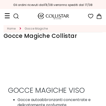
Gli ordini ricevuti dall'8/08 verranno spediti dal 17/08
Car
Formati
Home
Gocce Magiche
Viaggio
Gocce Magiche Collistar
Novità
Viso
C
A
T
E
G
O
R
GOCCE MAGICHE VISO
I
A
Gocce autoabbronzanti concentrate e
delicatamente profumate
T