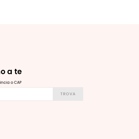
no a te
ovincia o CAP
ittà, provincia o CAP
TROVA