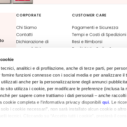
CORPORATE
CUSTOMER CARE
Chi Siamo
Pagamenti e Sicurezza
Contatti
Tempi e Costi di Spedizioni
to
Dichiarazione di
Resi e Rimborsi
accessibilità
Dov'è il Mio Ordine?
Contatti E-Shop
 cookie
Termini e Condizioni
tecnici, analitici e di profilazione, anche di terze parti, per perso
Informativa
r fornire funzioni connesse con i social media e per analizzare il t
Cosmetovigilanza
 utilizzati anche per la personalizzazione degli annunci pubblicit
 sito utilizza i cookie, per modificare le preferenze (inclusa la 
PRIVACY E COOKIE POLICY
nché per sapere come trattiamo i dati personali – anche raccolti
NOTE LEGALI
STORE LOCATOR
a cookie completa e l’informativa privacy disponibili
qui
. Le rico
a solo i cookie necessari”, non sarà installato alcun cookie o altr
lli tecnici. Cliccando su “Accetto tutti i cookie”, presterà il con
ano - Italy - Capitale Sociale euro 1.050.000,00 interamente versato - C.F. - R.I. Milan
direzione e coordinamento di Bolton Group s.r.l.
cookie utilizzati dal sito. Cliccando su "Altre opzioni", potrà scegli