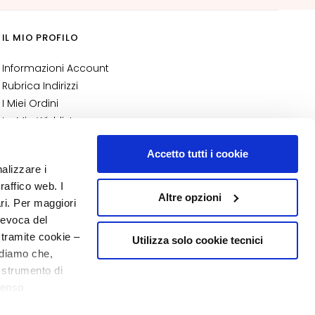
IL MIO PROFILO
Informazioni Account
Rubrica Indirizzi
I Miei Ordini
La Mia Wishlist
I Miei Resi
Accetto tutti i cookie
NUMERO 1
IN PROFUMERIA
nalizzare i
raffico web. I
Altre opzioni
ari. Per maggiori
revoca del
 tramite cookie –
Utilizza solo cookie tecnici
rdiamo che,
o strumento di
senso
10€ di Benvenuto
o - P.I. 10267000155 - R.E.A MI1361408 - Società soggetta all'attività di
ere, in modo più