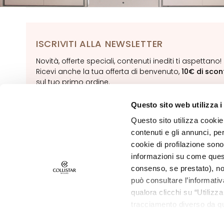
Pelle secca
Pelle mista o
grassa
ISCRIVITI ALLA NEWSLETTER
Macchie
Novità, offerte speciali, contenuti inediti ti aspettano!
Pelle spenta e
Ricevi anche la tua offerta di benvenuto,
10€ di scon
discromie
sul tuo primo ordine.
Pelle sensibile
Questo sito web utilizza i
ISCRIVITI
Rughe
Questo sito utilizza cookie 
Perdita di tono e
contenuti e gli annunci, pe
compattezza
cookie di profilazione sono
LINEE
informazioni su come questo
Gocce Magiche
consenso, se prestato), no
può consultare l’informativ
Attivi Puri
qualora clicchi su “Utilizz
Idro-attiva
tracciamento diverso da que
©2026 Collistar S.p.A. con Socio Unico, via G.B. Pirelli, 19 - 20124 Mil
Rigenera
all’installazione di tutti i 