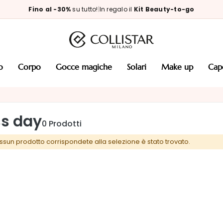
Fino al -30%
su tutto!
|
In regalo il
Kit Beauty-to-go
so
corpo
gocce magiche
solari
make up
cap
ss day
0
Prodotti
ssun prodotto corrispondete alla selezione è stato trovato.