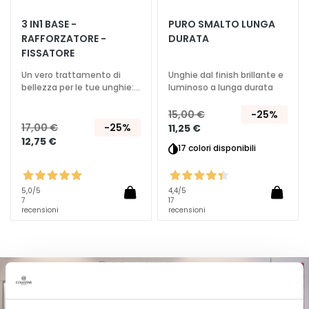
T
3 IN1 BASE -
PURO SMALTO LUNGA
RAFFORZATORE -
DURATA
r
FISSATORE
a
t
Un vero trattamento di
Unghie dal finish brillante e
t
bellezza per le tue unghie:
luminoso a lunga durata
base, rafforzatore,
a
fissatore
15,00 €
-25%
m
17,00 €
-25%
11,25 €
e
12,75 €
17 colori disponibili
n
t
i
5,0
/5
4,4
/5
s
7
17
recensioni
recensioni
p
e
c
i
f
i