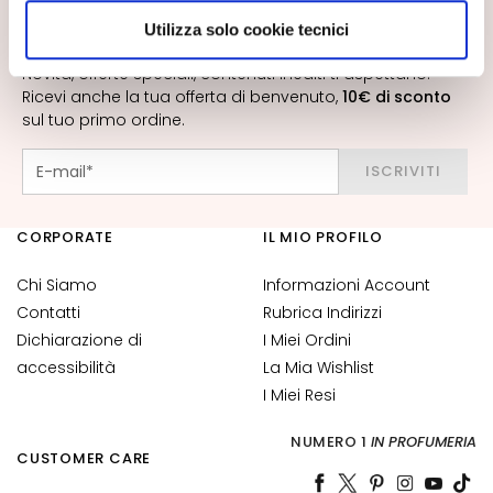
a
scegliere, in modo più granulare, quali cookie
n
Utilizza solo cookie tecnici
ISCRIVITI ALLA NEWSLETTER
autorizzare.
t
Novità, offerte speciali, contenuti inediti ti aspettano!
i
Ricevi anche la tua offerta di benvenuto,
10€ di sconto
sul tuo primo ordine.
M
a
ISCRIVITI
s
c
h
CORPORATE
IL MIO PROFILO
e
r
Chi Siamo
Informazioni Account
e
Contatti
Rubrica Indirizzi
e
Dichiarazione di
I Miei Ordini
d
accessibilità
La Mia Wishlist
E
I Miei Resi
s
f
NUMERO 1
IN PROFUMERIA
o
CUSTOMER CARE
l