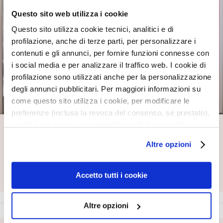
c
i
Questo sito web utilizza i cookie
Questo sito utilizza cookie tecnici, analitici e di
D
e
profilazione, anche di terze parti, per personalizzare i
t
contenuti e gli annunci, per fornire funzioni connesse con
e
i social media e per analizzare il traffico web. I cookie di
r
profilazione sono utilizzati anche per la personalizzazione
g
degli annunci pubblicitari. Per maggiori informazioni su
e
come questo sito utilizza i cookie, per modificare le
n
preferenze (inclusa la revoca del consenso, se prestato),
t
nonché per sapere come trattiamo i dati personali –
Trovaci vicino a te
i
anche raccolti tramite cookie – può consultare
e
Altre opzioni
l’informativa cookie completa e l’informativa privacy
Inserisci la tua città, provincia o CAP
s
disponibili
qui
. Le ricordiamo che, qualora clicchi su
Inserisci la tua città, provincia o CAP
t
TROVA
“Utilizza solo i cookie necessari”, non sarà installato
Accetto tutti i cookie
r
alcun cookie o altro strumento di tracciamento diverso da
u
quelli tecnici. Cliccando su “Accetto tutti i cookie”,
c
Altre opzioni
presterà il consenso all’installazione di tutti i cookie
c
utilizzati dal sito. Cliccando su "Altre opzioni", potrà