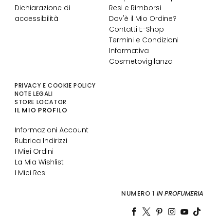
s
Dichiarazione di
Resi e Rimborsi
o
accessibilità
Dov'è il Mio Ordine?
C
Contatti E-Shop
o
Termini e Condizioni
n
Informativa
t
Cosmetovigilanza
o
r
PRIVACY E COOKIE POLICY
n
NOTE LEGALI
o
STORE LOCATOR
o
IL MIO PROFILO
c
c
Informazioni Account
h
Rubrica Indirizzi
i
I Miei Ordini
e
La Mia Wishlist
l
I Miei Resi
a
b
b
NUMERO 1
IN PROFUMERIA
r
a