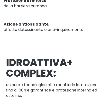
Protezione e rinforzo
r
della barriera cutanea
a
t
t
a
Azione antiossidante
,
m
effetto detossinante e anti-inquinamento
e
n
t
i
s
p
IDROATTIVA+
e
c
COMPLEX:
i
f
i
un cuore tecnologico che racchiude idratazione
c
fino a 100h e garantisce e protezione interna ed
i
esterna.
D
e