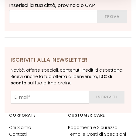
e
Inserisci la tua città, provincia o CAP
A
Inserisci la tua città, provincia o CAP
TROVA
t
t
i
v
i
i
n
ISCRIVITI ALLA NEWSLETTER
G
o
Novità, offerte speciali, contenuti inediti ti aspettano!
c
Ricevi anche la tua offerta di benvenuto,
10€ di
c
sconto
sul tuo primo ordine.
e
C
ISCRIVITI
r
e
m
CORPORATE
CUSTOMER CARE
e
V
Chi Siamo
Pagamenti e Sicurezza
i
Contatti
Tempi e Costi di Spedizioni