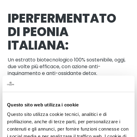
t
e
r
IPERFERMENTATO
g
e
DI PEONIA
n
t
ITALIANA:
i
e
s
Un estratto biotecnologico 100% sostenibile, oggi,
t
due volte più efficace, con azione anti-
r
inquinamento e anti-ossidante detox.
u
c
c
a
n
t
Questo sito web utilizza i cookie
i
Questo sito utilizza cookie tecnici, analitici e di
M
profilazione, anche di terze parti, per personalizzare i
a
contenuti e gli annunci, per fornire funzioni connesse con
s
*95% DI INGREDIENTI DI DERIVAZIONE NATURALE,
i social media e per analizzare il traffico web. I cookie di