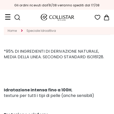
Gli ordini ricevuti dall'8/08 verranno spediti dal 17/08
Car
Formati
Home
Speciale Idroattiva
Viaggio
Novità
*95% DI INGREDIENTI DI DERIVAZIONE NATURALE,
Viso
MEDIA DELLA LINEA. SECONDO STANDARD ISO16128.
C
A
T
E
G
O
Idratazione intensa fino a 100H
,
R
texture per tutti i tipi di pelle (anche sensibili)
I
A
T