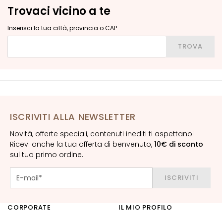
o
Trovaci vicino a te
r
n
Inserisci la tua città, provincia o CAP
o
Inserisci la tua città, provincia o CAP
TROVA
o
c
c
h
i
e
ISCRIVITI ALLA NEWSLETTER
l
a
Novità, offerte speciali, contenuti inediti ti aspettano!
b
Ricevi anche la tua offerta di benvenuto,
10€ di sconto
b
sul tuo primo ordine.
r
a
ISCRIVITI
E
S
CORPORATE
IL MIO PROFILO
I