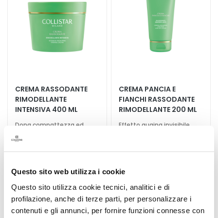
a
n
t
i
M
a
s
c
CREMA RASSODANTE
CREMA PANCIA E
h
RIMODELLANTE
FIANCHI RASSODANTE
INTENSIVA 400 ML
RIMODELLANTE 200 ML
e
r
Dona compattezza ed
Effetto guaina invisibile,
e
elasticità, ridisegna i
tonifica e migliora
contorni
l'elasticità
e
60,00 €
-25%
d
50,00 €
-25%
45,00 €
E
37,50 €
Questo sito web utilizza i cookie
s
Questo sito utilizza cookie tecnici, analitici e di
f
5,0
/5
2
o
profilazione, anche di terze parti, per personalizzare i
recensioni
l
contenuti e gli annunci, per fornire funzioni connesse con