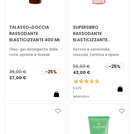
c
i
D
e
TALASSO-DOCCIA
SUPERSIERO
t
RASSODANTE
RASSODANTE
e
ELASTICIZZANTE 400 ML
ELASTICIZZANTE
r
INTENSIVO 200 ML
Oleo-gel detergente dalle
Setoso e sensoriale,
g
note cipriate e floreali
rassoda, tonifica e ripara
e
n
56,00 €
-25%
36,00 €
-25%
42,00 €
t
27,00 €
i
e
5,0
/5
1
s
recensioni
t
r
Aggiungi
Aggiu
u
alla
alla
c
lista
lista
c
desideri
deside