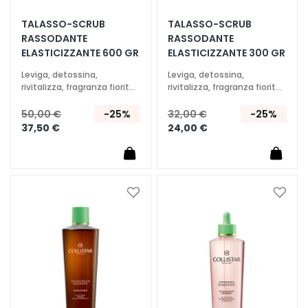
T
TALASSO-SCRUB
TALASSO-SCRUB
RASSODANTE
RASSODANTE
r
ELASTICIZZANTE 600 GR
ELASTICIZZANTE 300 GR
a
t
Leviga, detossina,
Leviga, detossina,
t
rivitalizza, fragranza fiorita,
rivitalizza, fragranza fiorita,
fruttata
fruttata
a
50,00 €
-25%
32,00 €
-25%
m
37,50 €
24,00 €
e
n
t
i
s
Aggiungi
Aggiu
alla
alla
p
lista
lista
e
desideri
deside
c
i
f
i