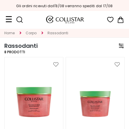
Gli ordini ricevuti dall'8/08 verranno spediti dal 17/08
Car
Formati
Home
Corpo
Rassodanti
Viaggio
Rassodanti
Novità
8
PRODOTTI
Viso
Aggiungi
Aggiu
alla
alla
C
lista
lista
A
desideri
deside
T
E
G
O
R
I
A