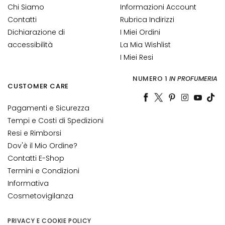
G
Chi Siamo
Informazioni Account
E
Contatti
Rubrica Indirizzi
N
Dichiarazione di
I Miei Ordini
Z
accessibilità
La Mia Wishlist
A
I Miei Resi
G
NUMERO 1
IN PROFUMERIA
o
CUSTOMER CARE
c
c
Pagamenti e Sicurezza
e
Tempi e Costi di Spedizioni
M
Resi e Rimborsi
a
Dov'è il Mio Ordine?
g
Contatti E-Shop
i
Termini e Condizioni
c
Informativa
h
Cosmetovigilanza
e
A
PRIVACY E COOKIE POLICY